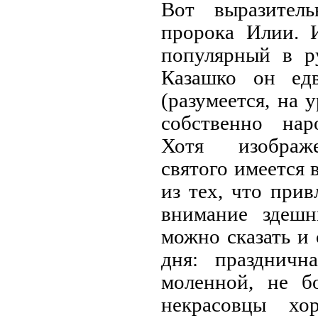
Вот выразител
пророка Илии. 
популярный в ру
Казашко он ед
(разумеется, на 
собственно нар
Хотя изображе
святого имеется 
из тех, что прив
внимание здешн
можно сказать и
дня: праздничн
моленной, не б
некрасовцы хо