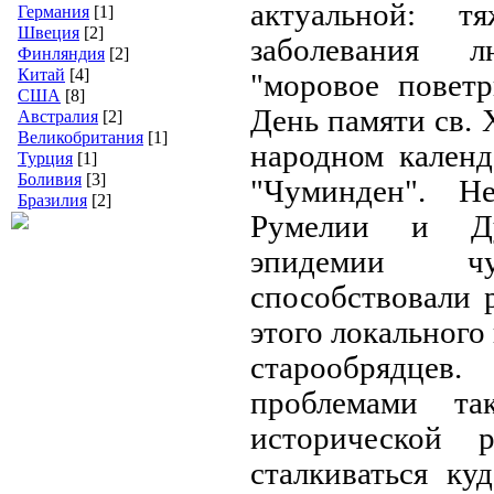
актуальной: т
Германия
[1]
Швеция
[2]
заболевания 
Финляндия
[2]
Китай
[4]
"моровое поветр
США
[8]
День памяти св. 
Австралия
[2]
Великобритания
[1]
народном календ
Турция
[1]
Боливия
[3]
"Чуминден". Н
Бразилия
[2]
Румелии и Ду
эпидемии 
способствовали 
этого локального
старообрядцев
проблемами та
исторической 
сталкиваться ку