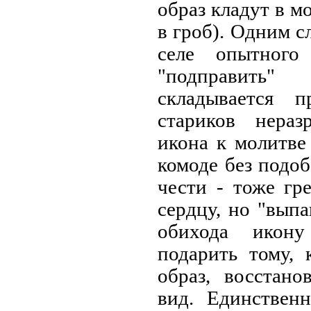
образ кладут в м
в гроб). Одним с
селе опытного
"подправить"
складывается 
стариков нераз
икона к молитве 
комоде без подо
чести - тоже гр
сердцу, но "вып
обихода икон
подарить тому, 
образ, восстано
вид. Единственн