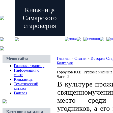
Книжница
Самарского
староверия
главная
регистрация
вх
Главная
»
Статьи
»
История Ста
Меню сайта
Болгария
Главная страница
Информация о
Горбунов Ю.Е. Русские иконы в
сайте
Часть 2
Книжница
В культуре прож
Тематический
каталог
священномучени
Галерея
место среди
угодников, а ег
Категории каталога