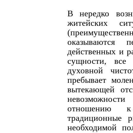
В нередко воз
житейских сит
(преимуществ
оказываются п
действенных и р
cyщности, все
духовной чист
пребывает моле
вытекающей от
невозможнос
отношению к
традиционные р
необходимой пол