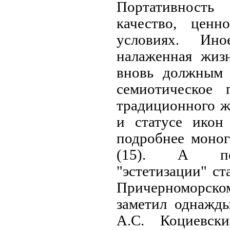
Портативност
качество, цен
условиях. Ин
налаженная жиз
вновь должным 
семиотическое 
традиционного ж
и статусе икон
подробнее моно
(15). А пос
"эстетизации" ст
Причерноморско
заметил однажды
А.С. Коциевск