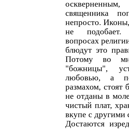
оскверненным
священника по
непросто. Иконы,
не подобает.
вопросах религии
блюдут это прав
Потому во мн
"божницы", ус
любовью, а п
размахом, стоят 
не отданы в моле
чистый плат, хра
вкупе с другими
Достаются изре