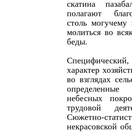
скатина пазаба
полагают благ
столь могучему
молиться во вся
беды.
Специфически
характер хозяйст
во взглядах сел
определенные
небесных покро
трудовой деят
Сюжетно-статис
некрасовской об