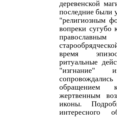
деревенской маг
последние были 
"религиозным фо
вопреки сугубо 
православ
старообрядческ
время эпизо
ритуальные дейс
"изгнание" 
сопровождалис
обращением 
жертвенным во
иконы. Подроб
интересного о