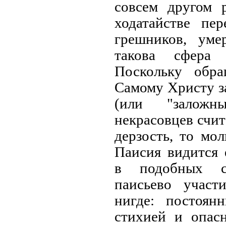
совсем другом 
ходатайстве пе
грешников, уме
такова сфера 
Поскольку обр
Самому Христу з
(или "заложн
некрасовцев счит
дерзость, то мол
Паисия видится
в подобных с
паисьево участ
нигде: постоян
стихией и опас