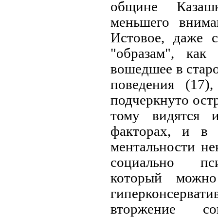
общине Казаш
меньшего внима
Истовое, даже 
"образам", как
вошедшее в стар
поведения (17)
подчеркнуто ост
тому видятся 
факторах, и в
ментальности не
социально пси
который можно
гиперконсерв
вторжение со