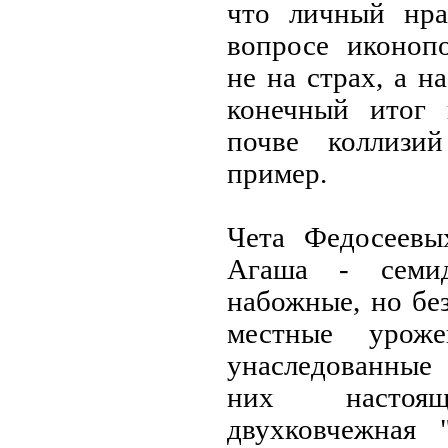
что личный нра
вопросе иконопо
не на страх, а н
конечный итог
почве коллизи
пример.
Чета Федосеевы
Агаша - семид
набожные, но без
местные урож
унаследованные 
них настоя
двухковчежная 