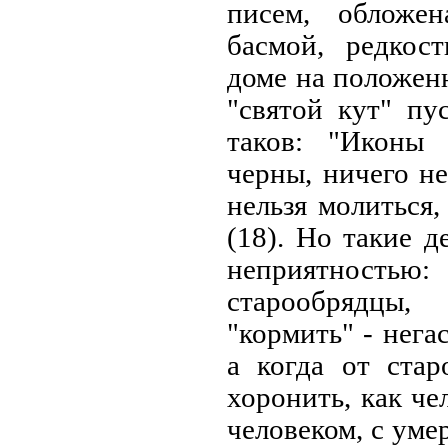
писем, обложе
басмой, редкос
доме на положенн
"святой кут" пу
таков: "Иконы 
черны, ничего не
нельзя молиться,
(18). Но такие д
неприятностью:
старообрядцы
"кормить" - нега
а когда от стар
хоронить, как че
человеком, с уме