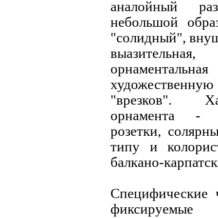
аналойный раз
небольшой обра
"солидный", вну
выазительн
орнаментальна
художественну
"врезков". Х
орнамента - 
розетки, солярн
типу и колори
балкано-карпатс
Специфические 
фиксируемые 