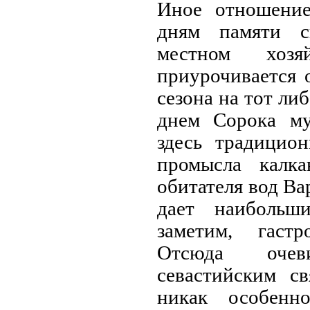
Иное отношени
дням памяти с
местном хозяй
приурочивается 
сезона на тот ли
днем Сорока му
здесь традицион
промысла калк
обитателя вод Ва
дает наибольш
заметим, гастр
Отсюда оче
севастийским с
никак особенн