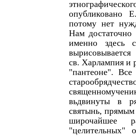
этнографиче
опубликовано Е
потому нет нужд
Нам достаточно 
именно здесь 
вырисовывается 
св. Харлампия и 
"пантеоне". Все
старообрядч
священномучен
вьдвинуты в р
святынь, прямым
широчайшее ра
"целительных" 