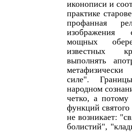
иконописи и соот
практике старове
профанная рел
изображения с
мощных обер
известных кр
выполнять апо
метафизически
силе". Грани
народном сознан
четко, а потому
функций святого 
не возникает: "с
болистий", "кла