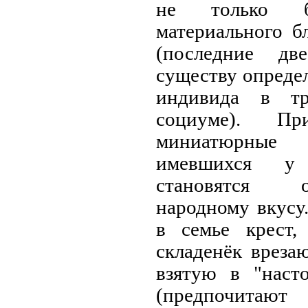
не только б
материального б
(последние дв
существу опреде
индивида в тр
социуме). П
миниатюрные
имевшихся у 
становятся 
народному вкусу
в семье крест
складенёк вреза
взятую в "нас
(предпочита