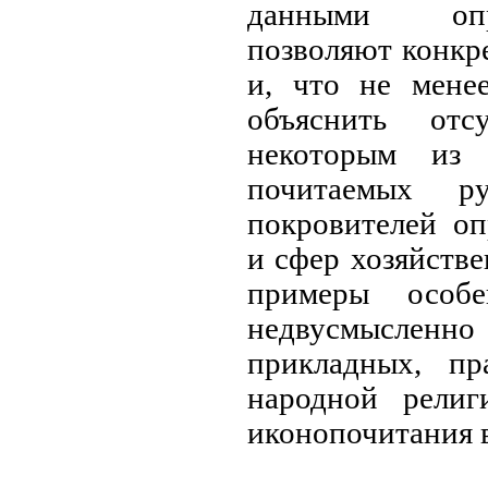
данными опр
позволяют конкре
и, что не мене
объяснить отс
некоторым из 
почитаемых р
покровителей о
и сфер хозяйств
примеры особе
недвусмысленно г
прикладных, пр
народной религ
иконопочитания в