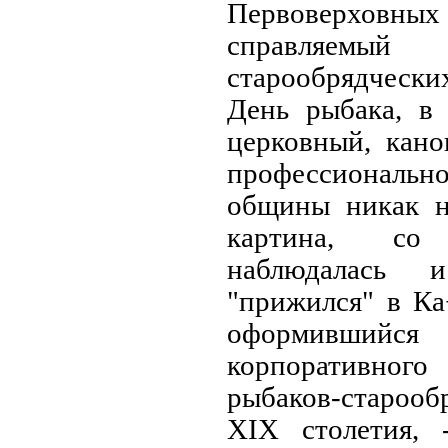
Первоверхо
справляемы
старообрядчески
День рыбака, в
церковный, кано
профессионал
общины никак не
картина, со
наблюдалась
"прижился" в Ка
оформивши
корпоративно
рыбаков-староо
XIX столетия, 