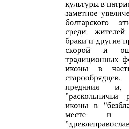
культуры в патр
заметное увелич
болгарского эт
среди жителей
браки и другие 
скорой и ощ
традиционных ф
иконы в част
старообрядцев
предания и, 
"раскольничьи
иконы в "безбл
месте и зн
"древлеправослав