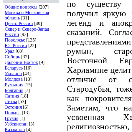
по существу а
Общие вопросы
[207]
получил яркую 
Москва и Московская
область
[31]
легенд и апок
Центр России
[49]
Север и Северо-Запад
сказаний. Согл
России
[93]
представления
Поволжье
[135]
Юг России
[22]
румын, стар
Урал
[60]
Сибирь
[32]
Восточной Е
Дальний Восток
[9]
Беларусь
[16]
Харлампие целит
Украина
[43]
отличие от с
Молдова
[13]
Румыния
[15]
Стародубья, тож
Болгария
[7]
Латвия
[18]
как покровителя
Литва
[53]
Заметим, что на
Эстония
[6]
Польша
[13]
усвоенная Х
Грузия
[1]
Узбекистан
[3]
религиозностью, 
Казахстан
[4]