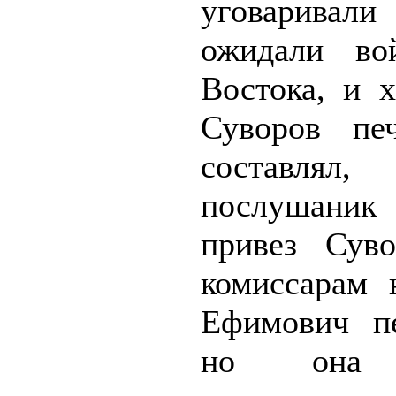
уговарив
ожидали во
Востока, и 
Суворов печ
составлял
послушани
привез Суво
комиссарам 
Ефимович пе
но она 