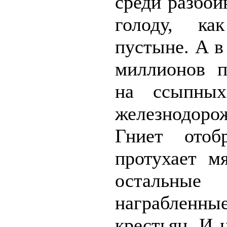
среди разбой
голоду, ка
пустыне. А в
миллионов п
на ссыпны
железнодор
Гниет отобр
протухает м
остальны
награбле
крестьян. И н