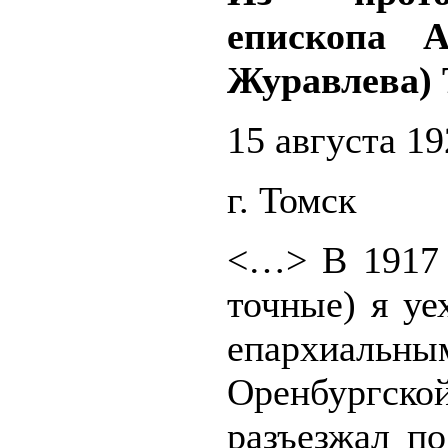
епископа
А
Журавлева)
15 августа 19
г. Томск
<…> В 1917 
точные) я уе
епархиальны
Оренбург
разъезжал п