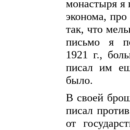
монастыря я 
эконома, про
так, что мель
письмо я п
1921 г., бол
писал им ещ
было.
В своей брош
писал против
от государст