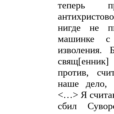
теперь п
антихристов
нигде не п
машинке с
изволения. 
свящ[енни
против, счи
наше дело, 
<…> Я счита
сбил Суво