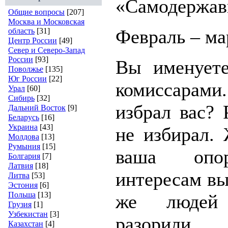
«Самодержав
Общие вопросы
[207]
Москва и Московская
Февраль – мар
область
[31]
Центр России
[49]
Север и Северо-Запад
России
[93]
Вы именуете
Поволжье
[135]
Юг России
[22]
комиссарами
Урал
[60]
Сибирь
[32]
избрал вас? 
Дальний Восток
[9]
Беларусь
[16]
Украина
[43]
не избирал.
Молдова
[13]
Румыния
[15]
ваша опо
Болгария
[7]
Латвия
[18]
интересам вы
Литва
[53]
Эстония
[6]
Польша
[13]
же людей
Грузия
[1]
Узбекистан
[3]
разорили
Казахстан
[4]