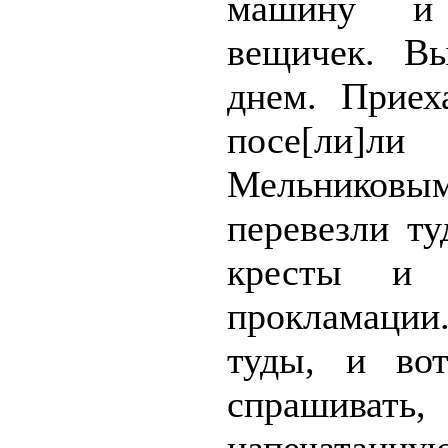
машину и
вещичек. Вы
днем. Приех
посе[ли]л
Мельнико
перевезли ту
кресты и 
прокламации
туды, и во
спрашивать,