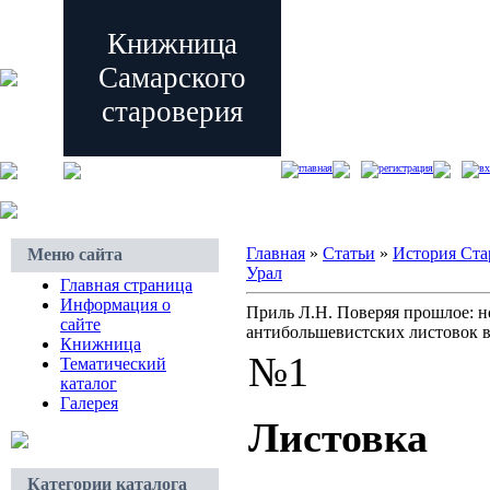
Книжница
Самарского
староверия
главная
регистрация
вх
Главная
»
Статьи
»
История Ста
Меню сайта
Урал
Главная страница
Информация о
Приль Л.Н. Поверяя прошлое: н
сайте
антибольшевистских листовок в
Книжница
№1
Тематический
каталог
Галерея
Листовка
Категории каталога