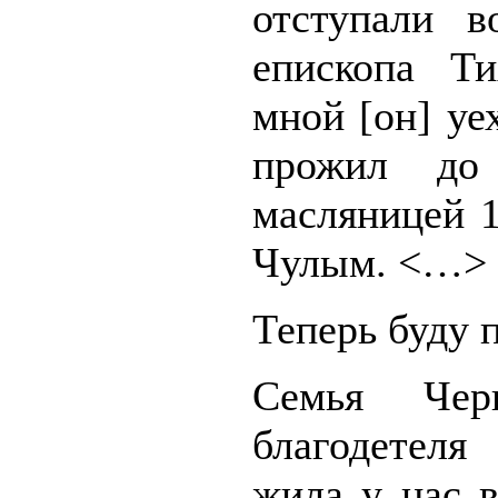
отступали в
епископа Ти
мной [он] уех
прожил до 
масляницей 1
Чулым. <…>
Теперь буду 
Семья Чер
благодетеля
жила у нас 