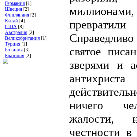
Германия
[1]
миллионами
Швеция
[2]
Финляндия
[2]
Китай
[4]
превратили
США
[8]
Австралия
[2]
Справедлив
Великобритания
[1]
Турция
[1]
святое писа
Боливия
[3]
Бразилия
[2]
зверями и а
антихриста
действительн
ничего чел
жалости,
честности в