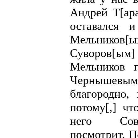
Андрей Т[ар
оставался 
Мельников[
Суворов[ы
Мельников п
Чернышевыми
благородно,
потому[,] чт
него Сов
посмотрит. П