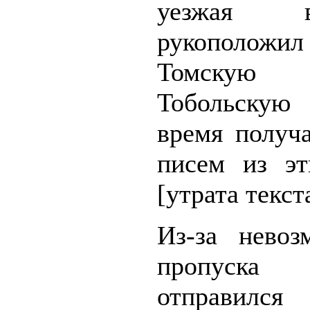
уезжая в
рукоположил 
Томскую
Тобольскую
время получ
писем из э
[утрата текст
Из-за невоз
пропуска
отправилс