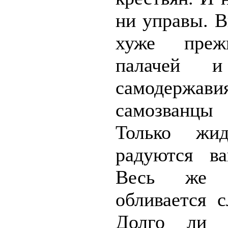
ни управы. 
хуже преж
палачей 
самодер
самозванцы
Только жи
радуются ва
Весь же 
обливается 
Долго ли 