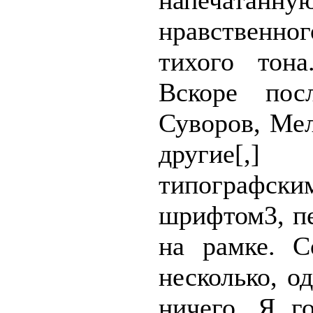
напечатанну
нравственн
тихого тона
Вскоре пос
Суворов, Мел
другие[,]
типографс
шрифтом3, пе
на рамке. С
несколько, о
ничего. Я г