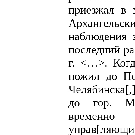
приезжал в 
Архангель
наблюдения 
последний ра
г. <…>. Когд
пожил до По
Челябинска[,]
до гор. М
времен
управ[ляю