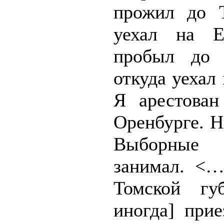
прожил до Т
уехал на Ек
пробыл до а
откуда уехал
Я арестован
Оренбурге. Н
Выборные
занимал. <…
Томской гу
иногда] прие