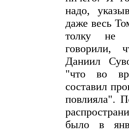
надо, указы
даже весь То
толку не 
говорили, ч
Даниил Суво
"что во вр
составил про
повлияла". П
распростран
было в янв