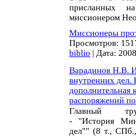
присланных 
миссионером Не
Миссионеры прот
Просмотров:
151
biblio
|
Дата:
200
Варадинов Н.В. 
внутренних дел.
дополнительная 
распоряжений по
Главный тру
- "История Мин
дел"" (8 т., СПб.