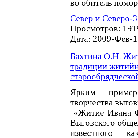
во обитель помо
Север и Северо-З
Просмотров:
191
Дата:
2009-Фев-1
Бахтина О.Н. Жи
традиции житийн
старообрядческо
Ярким примеро
творчества выгов
«Житие Ивана Ф
Выговского общеж
известного к