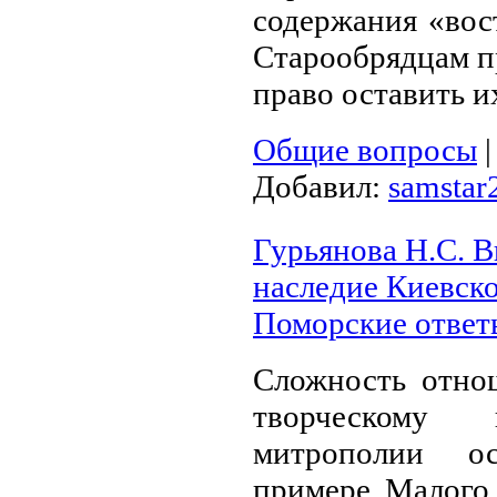
содержания «вос
Старообряд­цам 
право оставить их
Общие вопросы
Добавил:
samstar
Гурьянова Н.С. В
наследие Киевск
Поморские ответы
Сложность отно
творческому 
митрополии о
примере Малого к