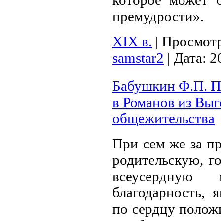
которое может 
премудрости».
XIX в.
|
Просмотр
samstar2
|
Дата:
2
Бабушкин Ф.П. П
в Романов из Выг
общежительства
При сем же за п
родительскую, г
всеусердную
благодарность, 
по сердцу положи