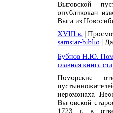
Выговской пус
опубликован изв
Выга из Новосиби
XVIII в.
|
Просмо
samstar-biblio
|
Да
Бубнов Н.Ю. Пом
главная книга ст
Поморские от
пустынножит
иеромонаха Нео
Выговской старо
1723 г
. в отв