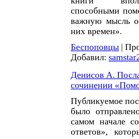
книги вполн
способными пом
важную мысль о
них времен».
Беспоповцы
|
Про
Добавил:
samstar
Денисов А. Посла
сочинении «Помо
Публикуемое пос
было отправлено
самом начале с
ответов», кото