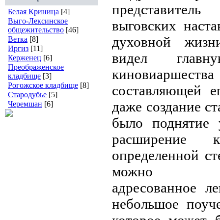
представитель
Белая Криница
[4]
Выго-Лексинское
выговских наста
общежительство
[46]
духовной жизн
Ветка
[8]
Иргиз
[11]
видел главн
Керженец
[6]
Преображенское
киновиаршества
кладбище
[3]
Рогожское кладбище
[8]
составляющей е
Стародубье
[5]
даже создание ст
Черемшан
[6]
было поднятие 
расширение 
определенной ст
можно ра
адресованное л
небольшое поуч