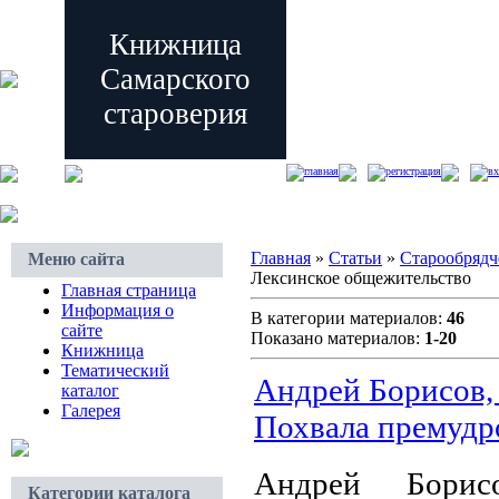
Книжница
Самарского
староверия
главная
регистрация
вх
Главная
»
Статьи
»
Старообрядч
Меню сайта
Лексинское общежительство
Главная страница
Информация о
В категории материалов:
46
сайте
Показано материалов:
1-20
Книжница
Тематический
Андрей Борисов,
каталог
Галерея
Похвала премудр
Андрей Борис
Категории каталога