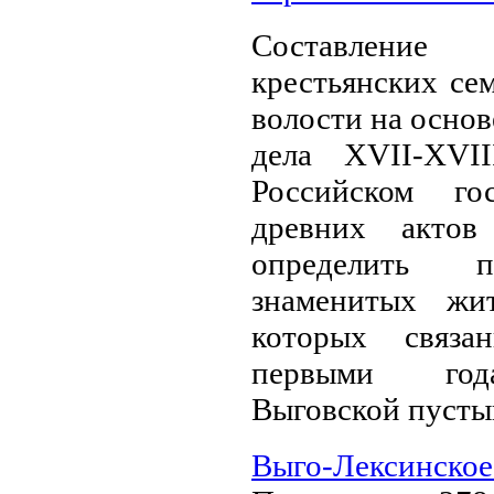
Составление
крестьянских се
волости на основ
дела XVII-XVI
Российском го
древних актов
определить п
знаменитых жи
которых связ
первыми год
Выговской пусты
Выго-Лексинское