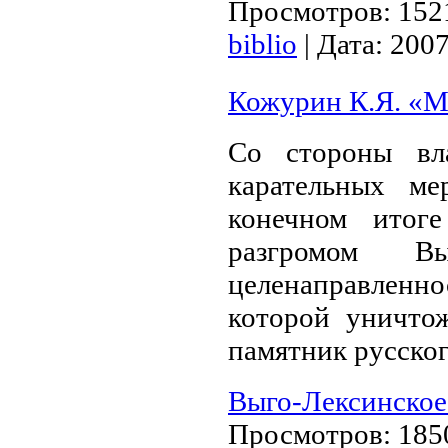
Просмотров:
152
biblio
|
Дата:
2007
Кожурин К.Я. «М
Со стороны вл
карательных мер
конечном итог
разгромом В
целенаправленно
которой уничт
памятник русског
Выго-Лексинское
Просмотров:
185