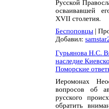
Русской Правосл
осваивавшей ег
XVII столетия.
Беспоповцы
|
Про
Добавил:
samstar
Гурьянова Н.С. В
наследие Киевск
Поморские ответы
Иеромонах Нео
вопросов об а
русского проис
обратить внима