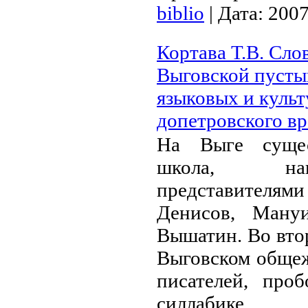
biblio
|
Дата:
2007
Кортава Т.В. Сло
Выговской пусты
языковых и куль
допетровского в
На Выге сущес
школа, на
представителям
Денисов, Ману
Вышатин. Во втор
Выговском общеж
писателей, про
силлабике.