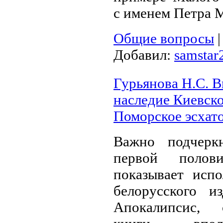
с именем Петра 
Общие вопросы
Добавил:
samstar
Гурьянова Н.С. В
наследие Киевск
Поморское эсхато
Важно подчерк
первой полов
показывает испо
белорусского и
Апокалип­сис,