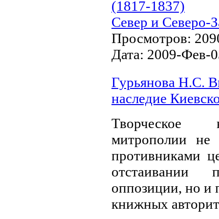
(1817-1837)
Север и Северо-З
Просмотров:
209
Дата:
2009-Фев-0
Гурьянова Н.С. В
наследие Киевск
Творческое 
митрополии не т
противниками ц
отстаивании 
оппозиции, но и 
книжных ав­
торит