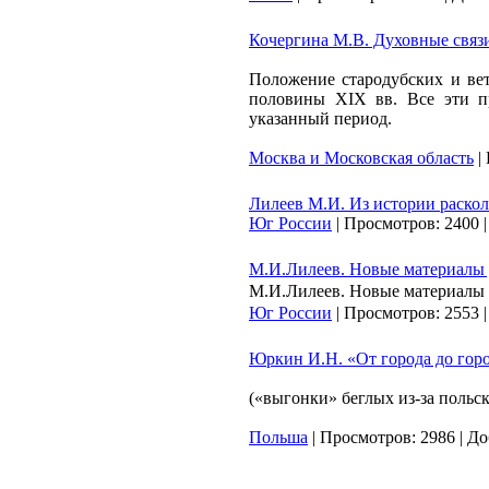
Кочергина М.В. Духовные связи 
Положение стародубских и ве
половины
XIX
вв. Все эти 
указанный период.
Москва и Московская область
|
Лилеев М.И. Из истории раскол
Юг России
|
Просмотров:
2400
М.И.Лилеев. Новые материалы д
М.И.Лилеев. Новые материалы д
Юг России
|
Просмотров:
2553
Юркин И.Н. «От города до гор
(«выгонки» беглых из-за польск
Польша
|
Просмотров:
2986
|
До