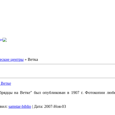
од
еские центры
» Ветка
 Ветке
рядцы на Ветке" был опубликован в 1907 г. Фотокопии люб
вил:
samstar-biblio
|
Дата:
2007-Ноя-03