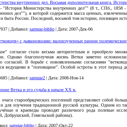
терства внутренних дел. Восьмая дополнительная книга. Истор
 "История Министерства внутренних дел"" (8 т., СПб., 1858 - 1
енних дел""), в которой содержится масса ценных, извлеченн
 и быта России. Последний, восьмой том истории, посвящен ис
7937
|
Добавил:
samstar-biblio
|
Дата:
2007-Дек-06
етковцев» с дьяконовцами: малоизученные ранние полемические
ское" согласие стало весьма авторитетным и приобрело мно
ии. Однако благополучная жизнь Ветки заметно осложнила
го согласий. В борьбе с новоявленными согласиями "ветковц
ться ведущими в "поповщине". Особой остроты в этот период 
3685
|
Добавил:
samstar2
|
Дата:
2008-Ноя-14
ние Ветка и его судьба в начале XX в.
очаги старообрядческих посе­лений представляют собой больш
 и для изучения традиционной рус­ской культуры. Одним из та
 учёные и краеведы проводят различного рода полевые иссле
ий, Добрушский, Гомельский районы).
вил:
samstar-biblio
|
Дата:
2007-Окт-22