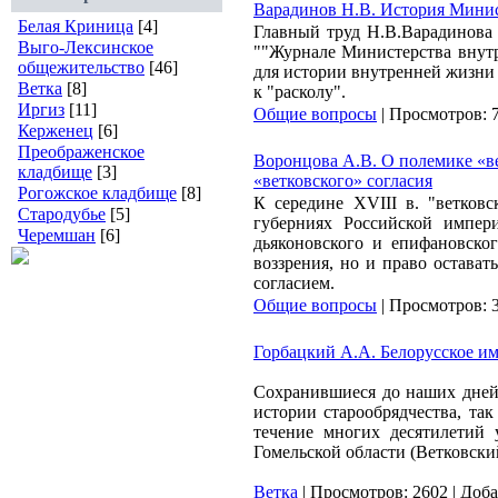
Варадинов Н.В. История Минис
Белая Криница
[4]
Главный труд Н.В.Варадинова -
Выго-Лексинское
""Журнале Министерства внутр
общежительство
[46]
для истории внутренней жизни
Ветка
[8]
к "расколу".
Иргиз
[11]
Общие вопросы
|
Просмотров:
Керженец
[6]
Преображенское
Воронцова А.В. О полемике «в
кладбище
[3]
«ветковского» согласия
Рогожское кладбище
[8]
К середине XVIII в. "ветков
Стародубье
[5]
губерниях Российской импер
Черемшан
[6]
дьяконовского и епифановско
воззрения, но и право остава
согласием.
Общие вопросы
|
Просмотров:
Горбацкий А.А. Белорусское име
Сохранившиеся до наших дней 
истории старообрядчества, так
тече­ние многих десятилетий
Гомельской об­ласти (Ветковск
Ветка
|
Просмотров:
2602
|
Доба