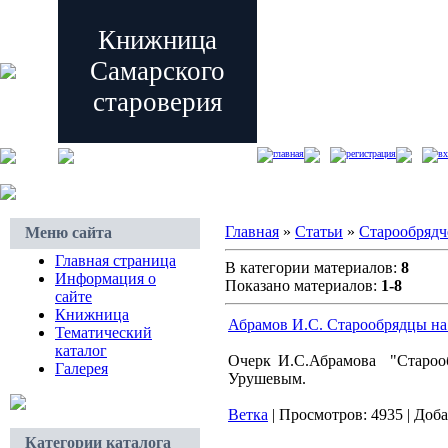
Книжница
Самарского
староверия
главная
регистрация
вх
Главная
»
Статьи
»
Старообрядч
Меню сайта
Главная страница
В категории материалов:
8
Информация о
Показано материалов:
1-8
сайте
Книжница
Абрамов И.С. Старообрядцы на
Тематический
каталог
Очерк И.С.Абрамова "Старооб
Галерея
Урушевым.
Ветка
|
Просмотров:
4935
|
Доба
Категории каталога