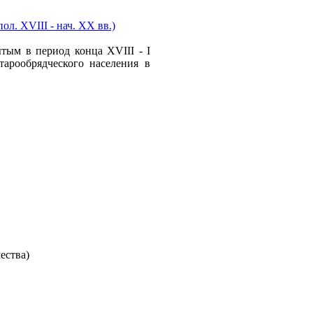
л. XVIII - нач. XX вв.)
рытым в период конца
XVIII
-
I
арообрядческого населения в
ества)