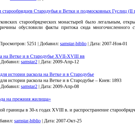
старообрядцев Стародубья и Ветки и подмосковных Гуслиц (II по
тковских старообрядческих монастырей было легальным, отк
причины обусловили факты притока сюда многочисленного ст
Просмотров:
5251
|
Добавил:
samstar-biblio
|
Дата:
2007-Ноя-01
а на Ветке и в Стародубье XVII-XVIII вв
|
Добавил:
samstar2
|
Дата:
2009-Апр-12
ля истории раскола на Ветке и в Стародубье
ля истории раскола на Ветке и в Стародубье – Киев: 1893
|
Добавил:
samstar2
|
Дата:
2009-Апр-08
ода на прежния жилища»
ой границы в 30-х годах XVIII в. и распространение старообрядч
бавил:
samstar-biblio
|
Дата:
2007-Окт-25