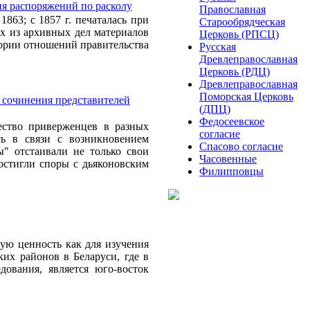
ия распоряжений по расколу
Православная
863; с 1857 г. печаталась при
Старообрядческая
ых из архивных дел материалов
Церковь (РПСЦ)
тории отношений правительства
Русская
Древлеправославная
Церковь (РДЦ)
Древлеправославная
Поморская Церковь
 сочинения представителей
(ДПЦ)
Федосеевское
жество приверженцев в разных
согласие
сь в связи с возникновением
Спасово согласие
ы" отстаивали не только свои
Часовенные
достигли споры с дьяконовским
Филипповцы
ую ценность как для изучения
ких районов в Беларуси, где в
дования, является юго-восток