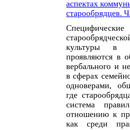
аспектах коммун
старообрядцев. Ч
Специфиче
старообрядчес
культуры в н
проявляются в о
вербального и н
в сферах семейн
одноверами, об
где старообрядц
система прави
отношению к пр
как среди пра