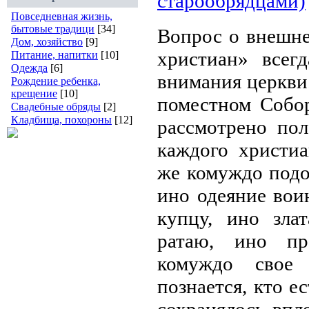
старообрядцами)
Повседневная жизнь,
бытовые традици
[34]
Вопрос о внешне
Дом, хозяйство
[9]
христиан» всегд
Питание, напитки
[10]
Одежда
[6]
внимания церкви.
Рождение ребенка,
крещение
[10]
помест­ном Собо
Свадебные обряды
[2]
Кладбища, похороны
[12]
рассмотрено пол
каждого христиа
же комуждо подо
ино одеяние вои
купцу, ино зла
ратаю, ино пр
комуждо свое
познается, кто е