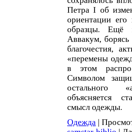
сохранялось впл
Петра
I
об изме
ориентации его 
образцы. Ещ
Аввакум, борясь 
благочестия, ак
«перемены одежд
в этом распро
Символом защищ
остального «
объясняется ст
смысл одежды.
Одежда
|
Просмо
samstar-biblio
|
Да