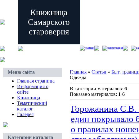
Книжница
Самарского
староверия
главная
регистрация
вх
Главная
»
Статьи
»
Быт, традиц
Меню сайта
Одежда
Главная страница
Информация о
В категории материалов:
6
сайте
Показано материалов:
1-6
Книжница
Тематический
Горожанина С.В.
каталог
Галерея
един покрывало 
о правилах ноше
Категории каталога