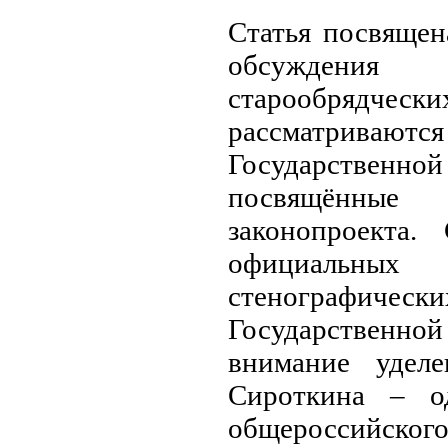
Статья посвящен
обсуждения 
старообрядческ
рассматрив
Государстве
посвящённые 
законопроекта.
официальны
стенографическ
Государстве
внимание уделе
Сироткина – о
общероссийско