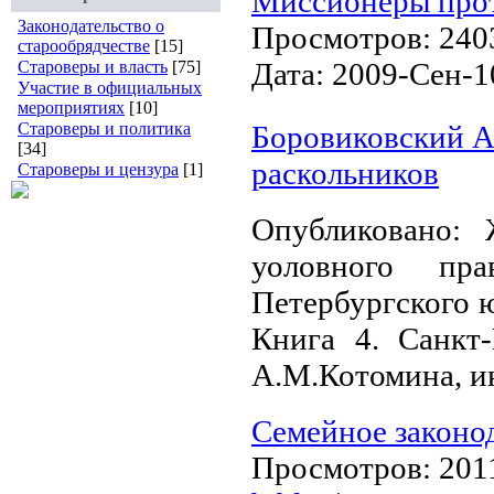
Миссионеры прот
Законодательство о
Просмотров:
240
старообрядчестве
[15]
Дата:
2009-Сен-1
Староверы и власть
[75]
Участие в официальных
мероприятиях
[10]
Староверы и политика
Боровиковский А
[34]
раскольников
Староверы и цензура
[1]
Опубликовано: 
уоловного пра
Петербургского 
Книга 4. Санкт-
А.М.Котомина, ию
Семейное законод
Просмотров:
201