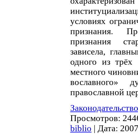
охарактериз
институциализац
условиях ограни
признания. Пр
признания ста­
зависела, главн
одного из трёх 
местного чиновни
вославного» д
православной це
Законодательство
Просмотров:
244
biblio
|
Дата:
2007