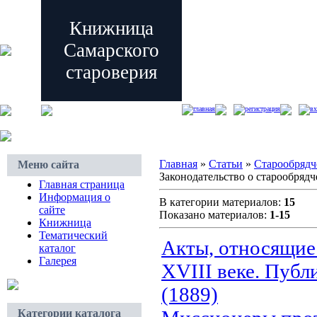
Книжница
Самарского
староверия
главная
регистрация
вх
Главная
»
Статьи
»
Старообрядч
Меню сайта
Законодательство о старообрядч
Главная страница
Информация о
В категории материалов:
15
сайте
Показано материалов:
1-15
Книжница
Тематический
Акты, относящиес
каталог
Галерея
XVIII веке. Публ
(1889)
Категории каталога