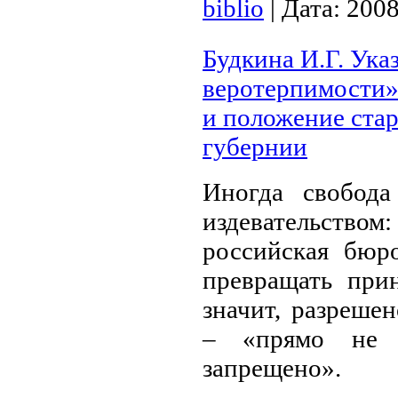
biblio
|
Дата:
2008
Будкина И.Г. Ука
веротерпимости» 
и положение ста
губернии
Иногда свобод
издевательств
российская бюр
превращать при
значит, разреше
– «прямо не р
запрещено».