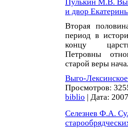
Пулькин М.В. Вы
и двор Екатерины
Вторая полови
период в истори
концу царст
Петровны отно
старой веры нача
Выго-Лексинское
Просмотров:
325
biblio
|
Дата:
2007
Селезнев Ф.А. Су
старообрядчески