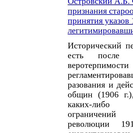
Островский А.Б.
признания старо
принятия указов 1
легитимировавши
Исторический пе
есть после 
веротерпимост
регламентиро
разования и дей
общин (
1906 г
.
каких-либо
ограничений 
революции
19