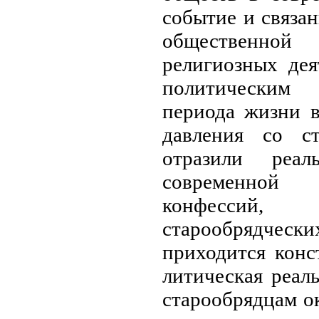
событие и связа
обществен
религиозных де
политическим 
пе­риода жизни 
давления со с
отразили реа
современной
конфессий
старообрядче
приходится конст
литическая реал
старообрядцам ок