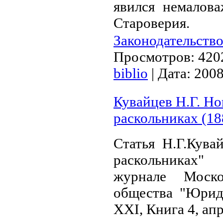
явился немало­в
Староверия.
Законодательство
Просмотров:
420
biblio
|
Дата:
200
Кувайцев Н.Г. Но
раскольниках (18
Статья Н.Г.Кува
раскольниках"
журнале Моско
общества "Юрид
XXI, Книга 4, ап