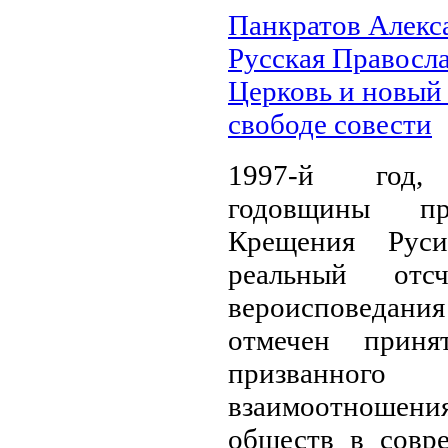
Панкратов Алекс
Русская Правосл
Церковь и новый 
свободе совести
1997-й год
годовщины пра
Крещения Руси
реальный от­
вероисповедани
отмечен приня
призванног
взаимоотношения
обществ в со­вр