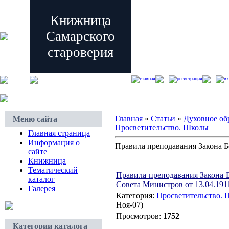
Книжница
Самарского
староверия
главная
регистрация
вх
Главная
»
Статьи
»
Духовное об
Меню сайта
Просветительство. Школы
Главная страница
Информация о
Правила преподавания Закона Б
сайте
Книжница
Тематический
Правила преподавания Закона 
каталог
Совета Министров от 13.04.1911 
Галерея
Категория:
Просветительство.
Ноя-07)
Просмотров:
1752
Категории каталога