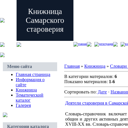
Книжница
Самарского
староверия
главная
регистрация
вх
Главная
»
Книжница
»
Словари
Меню сайта
Главная страница
В категории материалов:
6
Информация о
Показано материалов:
1-6
сайте
Книжница
Сортировать по:
Дате
·
Назван
Тематический
каталог
Деятели староверия в Самарско
Галерея
Словарь-справочник включает
общин и других активных деят
XVIII-XX вв. Словарь-справочн
Категории каталога