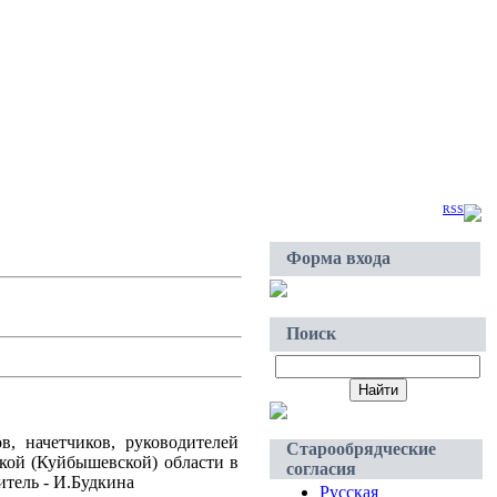
Четверг, 2026-Авг-06, 22:21
Приветствую Вас
Гость
|
RSS
Форма входа
Поиск
в, начетчиков, руководителей
Старообрядческие
ской (Куйбышевской) области в
согласия
итель - И.Будкина
Русская