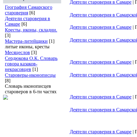
Деятели староверия в Самаре
|
География Самарского
староверия
[6]
Деятели староверия в Самарско
Деятели староверия в
Самаре
[6]
Деятели староверия в Самаре
|
Кресты, иконы, складни.
[3]
Деятели староверия в Самарско
Мастера-литейщики
[1]
литые иконы, кресты
Месяцеслов
[3]
Сердюкова О.К. Словарь
Деятели староверия в Самаре
|
говора казаков-
некрасовцев
[1]
Деятели староверия в Самарско
Староверы-иконописцы
[8]
Словарь иконописцев
староверов в 6-ти частях
Деятели староверия в Самаре
|
Деятели староверия в Самарско
Деятели староверия в Самаре
|