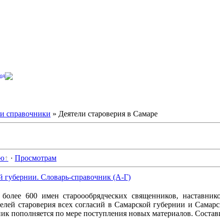
од
 и справочники
» Деятели староверия в Самаре
ию
·
Просмотрам
й губернии. Словарь-справочник (А-Г)
 более 600 имен староообрядческих священников, наставнико
елей староверия всех согласий в Самарской губернии и Самар
ик пополняется по мере поступления новых материалов. Состав