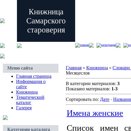
Книжница
Самарского
староверия
главная
регистрация
вх
Главная
»
Книжница
»
Словари
Меню сайта
Месяцеслов
Главная страница
Информация о
В категории материалов:
3
сайте
Показано материалов:
1-3
Книжница
Тематический
Сортировать по:
Дате
·
Назван
каталог
Галерея
Имена женские
Список имен с
Категории каталога