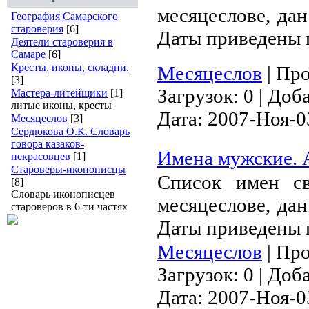
месяцеслове, дан
География Самарского
староверия
[6]
Даты приведены 
Деятели староверия в
Самаре
[6]
Кресты, иконы, складни.
Месяцеслов
|
Про
[3]
Загрузок:
0
|
Доба
Мастера-литейщики
[1]
литые иконы, кресты
Дата:
2007-Ноя-0
Месяцеслов
[3]
Сердюкова О.К. Словарь
говора казаков-
Имена мужские. 
некрасовцев
[1]
Староверы-иконописцы
Список имен с
[8]
Словарь иконописцев
месяцеслове, дан
староверов в 6-ти частях
Даты приведены 
Месяцеслов
|
Про
Загрузок:
0
|
Доба
Дата:
2007-Ноя-0