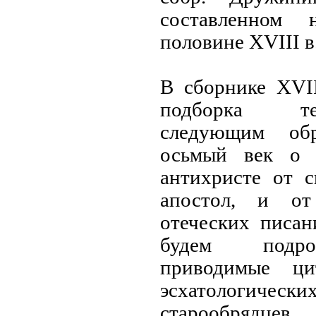
составленном
половине XVIII в
В сборнике XVI
подборка те
следующим обр
осьмый век о 
антихристе от с
апостол, и от
отеческих писа
будем подро
приводимые ц
эсхатологич
старообрядце