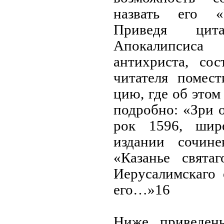
назвать его «
Приведя цит
Апокалипсис
антихриста, со
читателя помес
цию, где об этом
подробно: «Зри 
рок 1596, шир
издании сочин
«Казанье свята
Иерусалимскаго 
его…»16
Ниже приведен