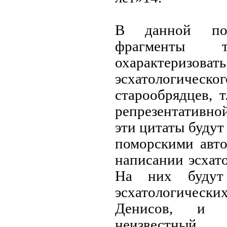
В данной под
фрагменты т
охарактеризов
эсхатологи
старообрядцев, т
репрезентативно
эти цитаты будут
поморскими авто
написании эсхат
На них будут
эсхатологически
Денисов, и 
неизвестный