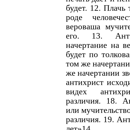
будет. 12. Плачь
роде человече
вероваша мучит
его. 13. Ант
начертание на 
будет по толкова
том же начертани
же начертании зв
антихрист исходи
видех антихр
различия. 18. А
или мучительство
различия. 19. Ан
лет»14.