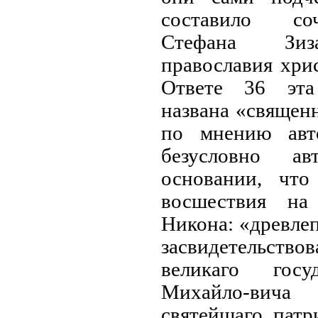
составило со
Стефана Зиза
православия хри
Ответе 36 эта
названа «священн
по мнению авто
безусловно а
основании, чт
восшествия на
Никона: «древле
засвидетельст
великаго гос
Михайло-вича
святейшаго пат