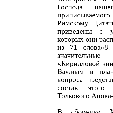
Господа наше
приписываемо
Римскому. Цитат
приведены с у
которых они рас
из 71 слова»8.
значительн
«Кирилловой кни
Важным в план
вопроса предста
состав этого
Толкового Апока
В сборнике X