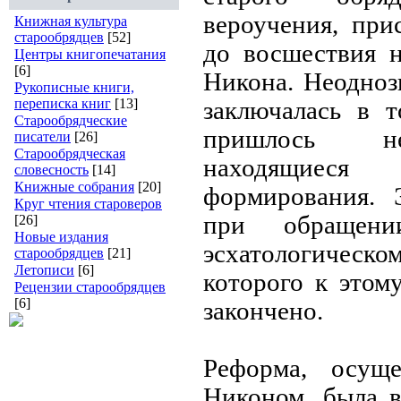
вероучения, при
Книжная культура
старообрядцев
[52]
до восшествия 
Центры книгопечатания
[6]
Никона. Неодноз
Рукописные книги,
переписка книг
[13]
заключалась в т
Старообрядческие
пришлось не
писатели
[26]
Старообрядческая
находящиес
словесность
[14]
Книжные собрания
[20]
формирования. 
Круг чтения староверов
при обращени
[26]
Новые издания
эсхатологическо
старообрядцев
[21]
Летописи
[6]
которого к этом
Рецензии старообрядцев
[6]
закончено.
Реформа, осуще
Никоном, была в