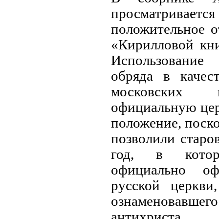
просматривает
положительное о
«Кирилловой кни
Использование
обряда в качес
московских 
официальную цер
положение, поско
позволили старо
год, в котор
официально о
русской церкви,
ознаменовавше
антихриста.