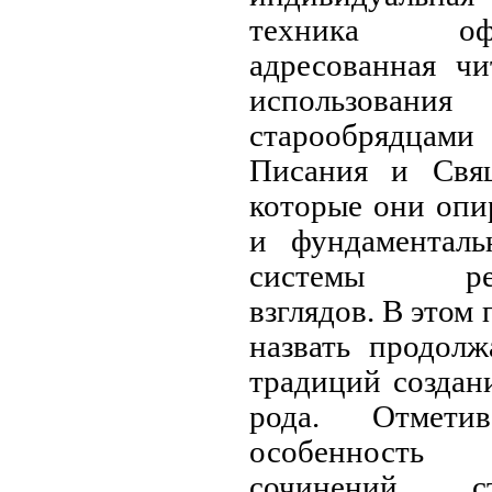
техника офо
адресованная чи
использов
старообрядцами
Писания и Свя
которые они опи
и фундаментал
системы религ
взглядов. В этом
назвать продолж
традиций создан
рода. Отмети
особенность
сочинений ст