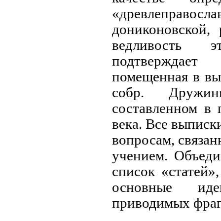
«древлеправ
дониконовской, 
ведливость э
подтверждае
помещенная в вы
собр. Друж
составленном в 
века. Все выпис
вопросам, связан
учением. Объед
список «статей»
основные ид
приводимых фраг