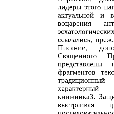
лидеры этого на
актуальной и 
воцарения ан
эсхатологичес
ссылались, преж
Писание, доп
Священного П
представлены 
фрагментов тек
традиционны
характерный 
книжника3. Защи
выстраивая 
последовател