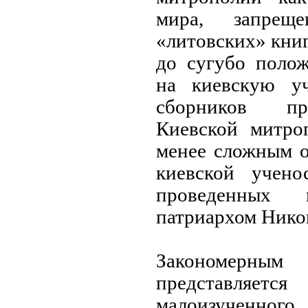
мира, запреще
«литовских» книг
до сугубо полож
на киевскую уч
сборников пр
Киевской митро
менее сложным о
киевской учен
проведенных
патриархом Нико
Закономерны
представляе
малоизученног