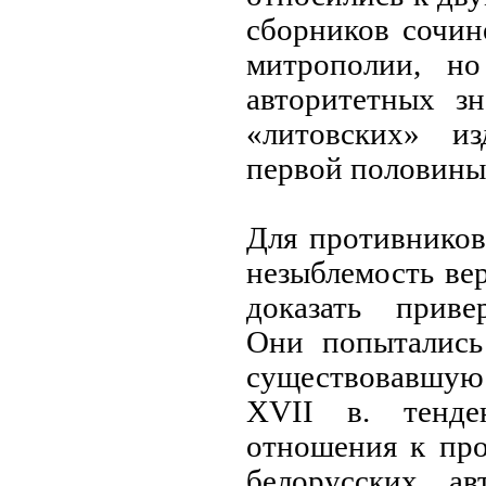
сборников сочин
митрополии, н
авторитетных зн
«литовских» и
первой половины
Для противников
незыблемость ве
доказать приве
Они попытались
существовавшу
XVII в. тенде
отношения к про
белорусских а