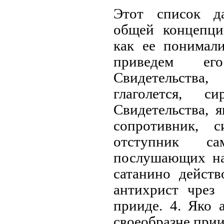
Этот список д
общей концепци
как ее понимали
приведем ег
Свидетельства
глаголется, с
Свидетельства, я
сопротивник, 
отступник с
послушающих на
сатанино действ
антихрист чрез
прииде. 4. Яко 
своеобразне прии