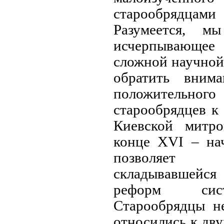
старообрядцами
Разумеется, м
исчерпывающ
сложной научной
обратить вним
положитель
старообрядцев к
Киевской митр
конце XVI – на
позволяет 
складывавшейся
реформ сист
Старообрядцы н
относились к дв