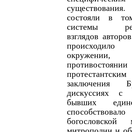
существовани
состояли в то
системы религ
взглядов авторо
происходило
окружении
противостоя
протестантски
заключения 
дискуссиях с 
бывших един
способствовало
богословской
митрополии и о