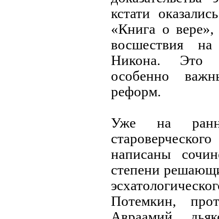
кстати оказалис
«Книга о вере»,
восшествия на
Никона. Это о
особенно важн
реформ.
Уже на ранн
староверческ
написаны сочин
степени решающи
эсхатологическ
Потемкин, про
Авраамий, дья