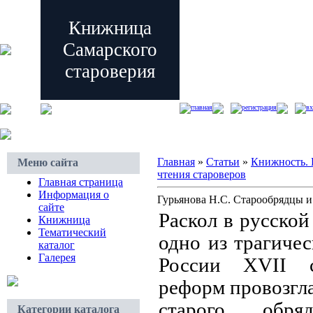
Книжница
Самарского
староверия
главная
регистрация
вх
Главная
»
Статьи
»
Книжность. 
Меню сайта
чтения староверов
Главная страница
Информация о
Гурьянова Н.С. Старообрядцы и
сайте
Раскол в русской
Книжница
Тематический
одно из трагиче
каталог
Галерея
России XVII с
реформ провозгл
старого обр
Категории каталога