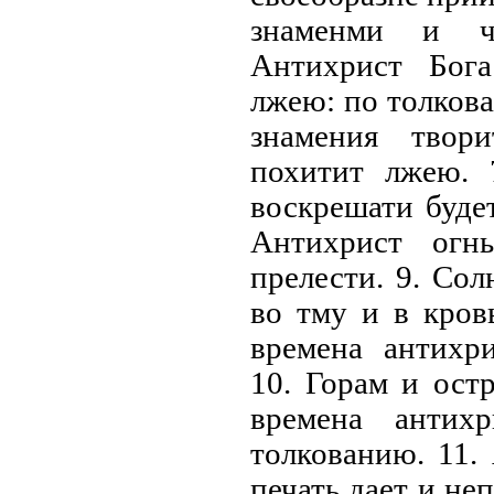
знаменми и ч
Антихрист Бога
лжею: по толкова
знамения твор
похитит лжею. 
воскрешати буде
Антихрист огн
прелести. 9. Со
во тму и в кров
времена антихр
10. Горам и ост
времена антих
толкованию. 11.
печать дает и н