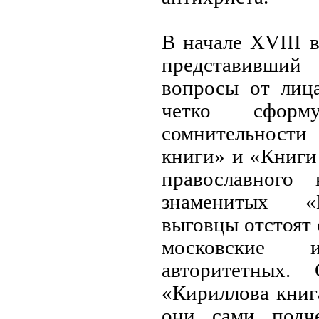
В начале XVIII 
представивши
вопросы от лиц
четко сформ
сомнительности
книги» и «Книги 
православного
знаменитых «
выговцы отстоят 
московские 
авторитетных.
«Кириллова книга
они сами подч