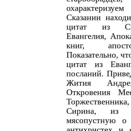
охарактеризуе
Сказании наход
цитат из Св
Евангелия, Апок
книг, апост
Показательно, чт
цитат из Еван
посланий. Приве
Жития Андре
Откровения Ме
Торжественника, 
Сирина, из 
мясопустную о
антихристех и