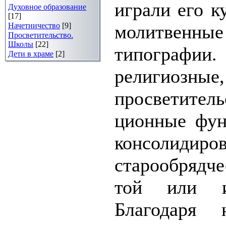
играли его к
Духовное образование
[17]
Начетничество
[9]
молитвенны
Просветительство.
Школы
[22]
типографии
Дети в храме
[2]
религиозн
просветител
ционные фун
консолидиров
старообрядч
той или и
Благодаря 