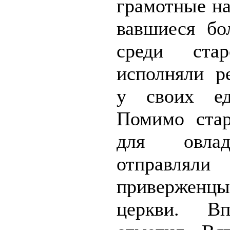
грамотные на
вавшиеся бо
среди стар
испол­няли 
у своих ед
Помимо стар
для овлад
отправляли
привержен
церкви. Вп