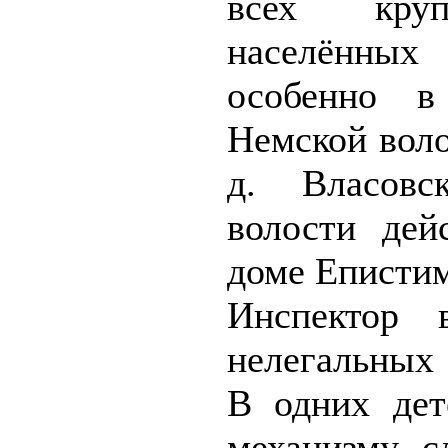
всех круп
населённы
особенно в
Немской воло
д. Власовс
волос­ти де
доме Епистим
Инспек­тор
нелегальных
В одних дет
механизму с