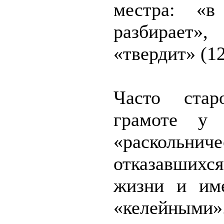
местра: «в
разбирает»
«твердит» (12
Часто стар
грамоте у 
«расколь­н
отказавшихс
жизни и име
«келейны