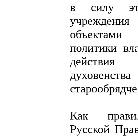
в силу эт
учреждения 
объектами к
политики вл
действия
духовенст
старообрядче
Как прави
Русской Пра