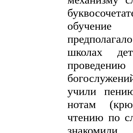
буквосочета
обучени
предполага
школах де
проведени
богослуже­н
учили пени
нотам (крюк
чтению по с
знакоми