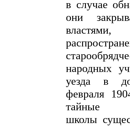
в случае об
они закрыв
властями,
распростране
старообрядч
народных уч
уез­да в д
февраля
190
тайные ста
школы сущес