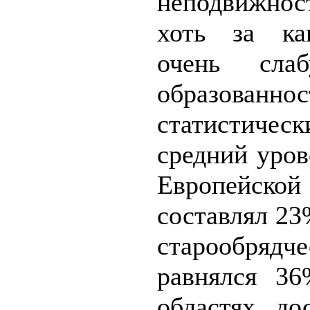
неподвижно
хоть за как
очень сл
образованнос
статистич
средний уров
Европейско
составлял 23%
старообряд
равнялся 36
областях до