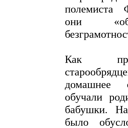
полемиста Ф
они «об­
безграмотност
Как пра
старообря
домашнее о
обучали род
бабушки. На
было обусл