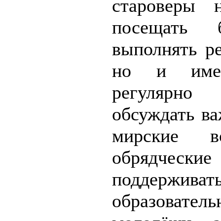
староверы 
посещать 
выполнять р
но и имел
регулярно
обсуждать в
мирские в
обрядческие
поддержива
образо­ват