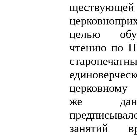
ществ
церковнопри
целью обу
чтению по П
старопеч
единоверческ
церковному
же данн
предписывало
занятий вр