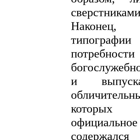
сверстниками
Наконец, с
типографии 
потребно
богослужебно
и выпуск
обличительн
которых 
официально
содержал