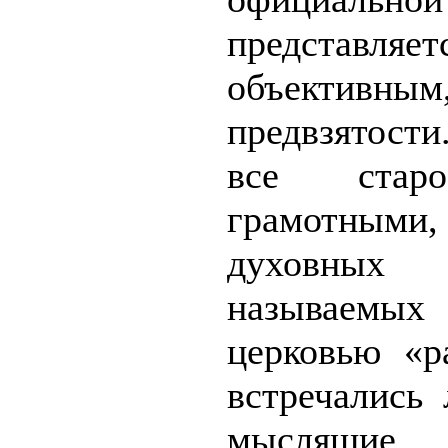
представляе
объективны
предвзятости
все стар
грамотными,
духовных
называемы
церковью «р
встречались
мыслящи