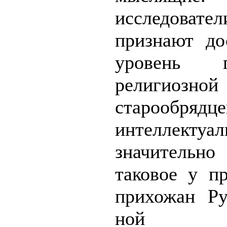
исследоват
признают до
уро­вень 
религиозной
старообрядце
интеллекту
значительн
таковое у п
прихожан Ру
ной 