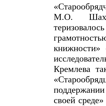
«Старообряд
М.О. Шах
теризовалос
грамотность
книж­ности»
исследовател
Кремлева та
«Старообряд
поддержани
своей среде» 