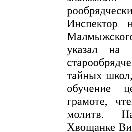
рообрядческ
Инспектор 
Малмыжско
указал на 
старообрядч
тайных школ,
обучение це
грамоте, чт
молитв. Н
Хвощанке Ви