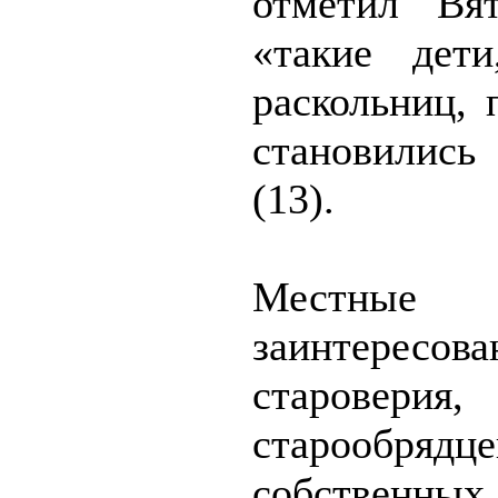
отметил Вят
«такие дет
расколь­ниц,
становились
(13).
Местные
заинтересов
староверия
старообрядце
собственн