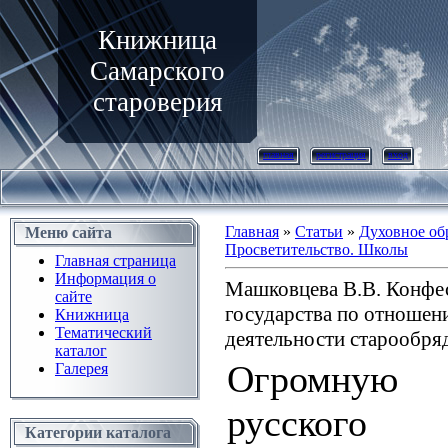
Книжница
Самарского
староверия
главная
регистрация
вход
Главная
»
Статьи
»
Духовное об
Меню сайта
Просветительство. Школы
Главная страница
Информация о
Машковцева В.В. Конфе
сайте
государства по отношен
Книжница
Тематический
деятельности старообряд
каталог
Огромную
Галерея
русского с
Категории каталога