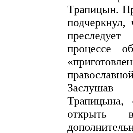
Трапицын. Пр
подчеркнул, 
преследует
процессе об
«приготовле
пра­вославн
Заслуша
Трапицына, 
открыть 
дополнитель