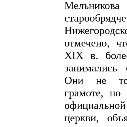
Мельников
старооб
Нижегород
отмечено, ч
XIX в. боле
занимались 
Они не то
грамоте, но
официальной
церкви, объ