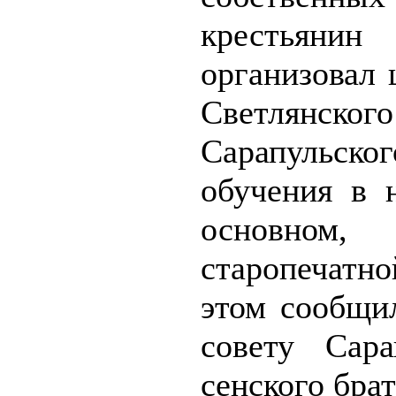
крестьяни
организовал 
Светлянс
Сарапульско
обучения в 
основно
старопечатн
этом сообщи
совету Сара
сенского бра