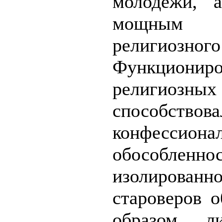
молодёжи, 
мощным
религиозно
Функциониро
религи
способство
конфессиона
обособ
изолированно
староверов 
образом, 