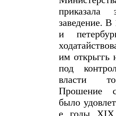
приказала 
заведение. В
и пе­тербур
ходатайство
им открьггь 
под контро
власти то
Прошение с
было удовлет
е годы XIX 