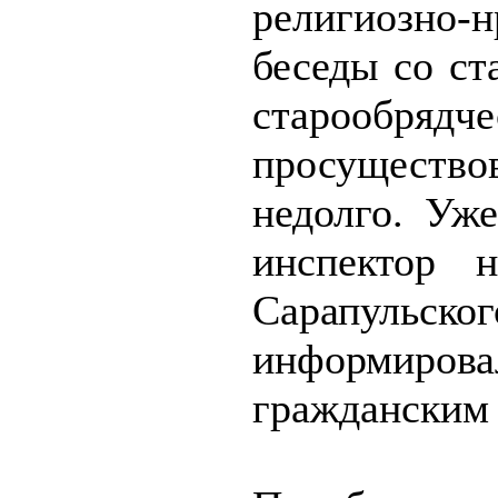
религиозно-н
беседы со ст
старообря
просущес
недолго. Уж
инспектор 
Сарапуль
информирова
гражданским 