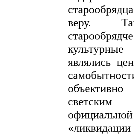
старообрядц
веру. Та
старообрядч
культурн
являлись це
самобытност
объективно
светски
официальной
«ликвидации