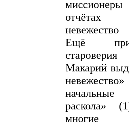
миссионеры 
отчётах не
невеже­ство
Ещё при
старовер
Макарий выд
невежество»
начальные 
раскола» (
многие п