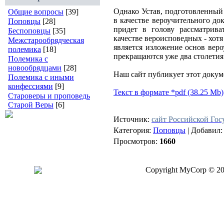
Однако Устав, подготовленный
Общие вопросы
[39]
в качестве вероучительного д
Поповцы
[28]
придет в голову рассматрив
Беспоповцы
[35]
качестве вероисповедных - хот
Межстарообрядческая
является изложение основ вер
полемика
[18]
прекращаются уже два столетия
Полемика с
новообрядцами
[28]
Наш сайт публикует этот доку
Полемика с иными
конфессиями
[9]
Текст в формате *pdf (38.25 Mb)
Староверы и проповедь
Старой Веры
[6]
Источник:
сайт Российской Го
Категория:
Поповцы
| Добавил
Просмотров:
1660
Copyright MyCorp © 2