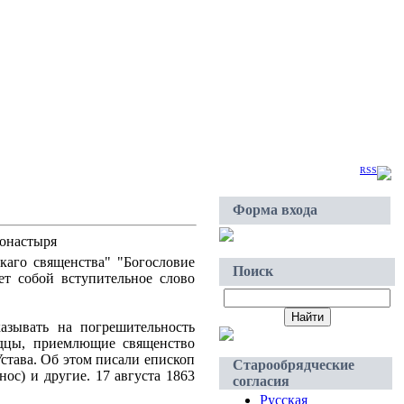
Суббота, 2026-Авг-08, 09:34
Приветствую Вас
Гость
|
RSS
Форма входа
монастыря
каго священства" "Богословие
Поиск
ет собой вступительное слово
азывать на погрешительность
ядцы, приемлющие священство
става. Об этом писали епископ
Старообрядческие
ос) и другие. 17 августа 1863
согласия
Русская