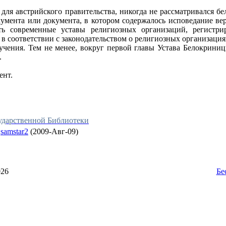
 для австрийского правительства, никогда не рассматривался 
окумента или документа, в котором содержалось исповедание в
ать современные уставы религиозных организаций, регистр
я в соответствии с законодательством о религиозных организаци
оучения. Тем не менее, вокруг первой главы Устава Белокрини
.
мент.
сударственной Библиотеки
:
samstar2
(2009-Авг-09)
026
Бе