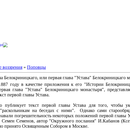
од
е воззрения
»
Поповцы
а Белокриницкаго, или первая глава "Устава" Белокриницкаго 
887 году в качестве приложения к его "Истории Белокриниц
рвая глава "Устава" Белокриницкаго монастыря", представля
кст первой главы Устава.
о публикует текст первой главы Устава для того, чтобы ук
 "раскольникам на беседах с ними". Однако сами старообр
навали погрешительность некоторых положений первой главы У
 Семен Семенов, автор "Окружного послания" И.Кабанов (Ксен
ыло принято Освященным Собором в Москве.