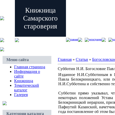
Книжница
Самарского
староверия
главная
регистрация
вх
Главная
»
Статьи
»
Богословски
Меню сайта
Главная страница
Субботин Н.И. Богословие Павл
Информация о
Изданное Н.И.Субботиным в 1
сайте
Павла Белокриницкаго, или пе
Книжница
Н.И.Субботина и собственно те
Тематический
каталог
Субботин прямо указывал, чт
Галерея
некоторых положений Устава
Белокриницкой иерархии, приз
Пафнутий Казанский, начетчик
года постановление об этом б
Категории каталога