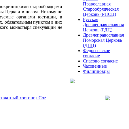
Православная
белокриницкими старообрядцами
Старообрядческая
еры Церкви в целом. Никому не
Церковь (РПСЦ)
ируемые органами юстиции, в
Русская
ях, обязательным пунктом в них
Древлеправославная
цкого монастыря спекуляции не
Церковь (РДЦ)
Древлеправославная
Поморская Церковь
(ДПЦ)
Федосеевское
согласие
Спасово согласие
Часовенные
Филипповцы
сплатный хостинг
uCoz