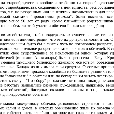
и на старообрядчество вообще и особенно на старообрядческ
ию старообрядчества, сохранению в нем единства, распростране
тов, т.е. не разоренных или не отнятых насильственно для пер
домой скитами "пропаганды раскола", были высланы все
щие менее 50 лет от роду, кроме ближайших родственников 
4 г. не избежали этой участи и обители Рогожского кладбища.
ов их обитатели, чтобы поддержать их существование, стали 
и заявляли администрации, что это их дочери, сыновья и т.п. 
подствовавшем будто бы в скитах чуть не поголовном разврате
лекшая окончательное разорение остатков скитов и обителей. В 
тили свое существование, за исключением одной, которая уц
бителей (инокини Александры) была перенесена в Белую Крин
гуменьей тамошнего Успенского женского монастыря, образован
ельные. Каждая из них имела свои средства. Съестные припас
ными подаяниями прихожан кладбища на большие праздники или
но "заказывали" в обители или по богадельням читать псалтирь,
тоять свечу". "По сбору” рогожские скитницы никогда не ходи
е работать занимались разными рукоделиями, например, выши
тьем облачений, бисерных окладов на иконы и т.п., а такж
 для надобностей обителей.
издавна заведенному обычаю, дозволялось строиться и ча
ых келий и домов, в которых обыкновенно жили их хозяева и
ли в собственность кладбища, которое или сдавало их внаем з