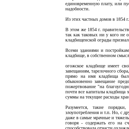
единовременную плату, или пу
надобности.
Из этих частных домов в 1854 
В этом же 1854 г. правительст
так как таковых ни у кого не о
кладбищенской ограды признал
Всеми зданиями и постройками
кладбище, в собственном смысле
огожское кладбище имеет сво
завещаниям, тарелочного сбора,
прямо на имя кладбища было
обыкновенно завещание предо
пожертвование "на благоугодны
почти все капиталы кладбища 
суммы на текущие расходы хран
Разумеется, такие порядки
злоупотребления и т.п. Но, с 
даже в самые мрачные и тяжелы
говоря - содержать его на сч
способствовала отчасти охлажд