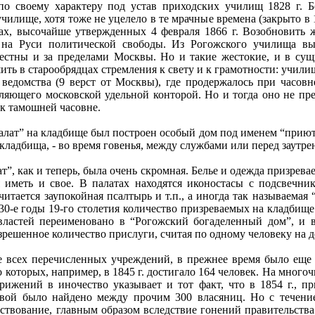
по своему характеру под устав приходских училищ 1828 г. 
илище, хотя тоже не уцелело в те мрачные времена (закрыто в 1
ах, высочайше утвержденных 4 февраля 1866 г. Возобновить 
я на Руси политической свободы. Из Рогожского училища в
естны и за пределами Москвы. Но и такие жестокие, и в сущ
шить в старообрядцах стремления к свету и к грамотности: учил
ведомства (9 верст от Москвы), где продержалось при часовне
ляющего московской удельной конторой. Но и тогда оно не пре
 к тамошней часовне.
лат” на кладбище был построен особый дом под именем “приюта
кладбища, - во время говенья, между службами или перед заутр
т”, как и теперь, была очень скромная. Белье и одежда призрев
я иметь и свое. В палатах находятся иконостасы с подсвечни
тается заупокойная псалтырь и т.п., а иногда так называемая “
 30-е годы 19-го столетия количество призреваемых на кладбищ
 властей переименовано в “Рогожский богаделенный дом”, и 
зрешенное количество прислуги, считая по одному человеку на д
 всех перечисленных учреждений, в прежнее время было еще 
 которых, например, в 1845 г. достигало 164 человек. На много
рижений в иночество указывает и тот факт, что в 1854 г., п
довой было найдено между прочим 300 власяниц. Но с течен
ствование, главным образом вследствие гонений правительства 