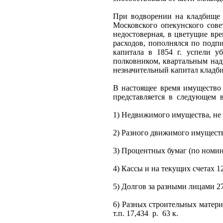
При водворении на кладбище к
Московского опекунского сове
недостоверная, в цветущие вр
расходов, пополнялся по подп
капитала в 1854 г. успели у
полковником, квартальным над
незначительный капитал кладб
В настоящее время имущество 
представляется
в
следующем
1) Недвижимого имущества, не
2) Разного движимого имущест
3) Процентных бумаг (по номи
4) Кассы и на текущих счетах 1
5) Долгов за разными лицами 2
6) Разных строительных матер
т.п. 17,434
р.
63 к.