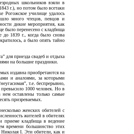
Безродных школьников взяли в
843 г.), но потом было всетаки
же Рогожское училище удалось
ышло много чтецов, певцов и
ности дикие мероприятия, как
ище было перенесено с кладбища
 до 1839 г., когда было снова
кратилось, а было опять тайно
” для приезда свадеб и отдыха
енями на большие праздники.
аемых издавна приобретаются на
ками и аналоями, за которыми
неугасимая”, т.е. беспрерывно,
е превысило 1000 человек. Но в
в нем оставлены только самые
есять призреваемых.
несколько женских обителей с
численность жителей в обителях
ри приеме кладбища в ведение
ием времени большинство этих
Николая I. Эти обители, как и