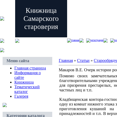
Книжница
Самарского
староверия
главная
регистрация
вх
Главная
»
Статьи
»
Старообрядч
Меню сайта
Главная страница
Макаров В.Е. Очерк истории ро
Информация о
Помимо своих замечательных
сайте
благотворительными учреждени
Книжница
для призрения престарелых, н
Тематический
частных лиц и т.п.
каталог
Галерея
Кладбищенская контора-гостин
одну из комнат нижнего этажа 
приготовления кушаний на 
принадлежностей и т.п. В верх
Категории каталога