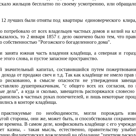
скало жильцов бесплатно по своему усмотрению, или обращало
г. 12 лучших были отняты под
квартиры
единоверческого
клира
во потребовало от всех владельцев частных домов и келий на 
казалось, то 2 января 1857 г. дело окончено было тем, что пра
о собственностью "Рогожского богаделенного дома".
 занята южная часть владения кладбища, а северная и горазд
 этого слова, и пустое запасное пространство.
й значительный капитал, составившийся путем пожертвован
 дохода от продажи свеч и т.д. Так как кладбище не имело прав
 рискованно, в смысле опасности не утверждения завещан
ставляло душеприказчикам, "с общего всех их согласия, по 
е дела”, а куда и сколько, завещатель распоряжался словесно 
хранились в частных руках попечителей, и лишь некоторые про
ились в конторе кладбища.
, практикуемые по необходимости, могли порождать изв
другой стороны, они же, может быть, и способствовали сохране
е времена. В самом деле, конфисковать кладбище с его учрежде
ет казны, - такая мысль, естественно, правительству улыба
ению Филаретовских вожделений на обладание "центром раскол