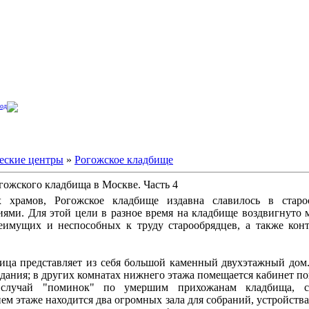
од
еские центры
»
Рогожское кладбище
гожского кладбища в Москве. Часть 4
 храмов, Рогожское кладбище издавна славилось в старо
ями. Для этой цели в разное время на кладбище воздвигнуто м
еимущих и неспособных к труду старообрядцев, а также конт
ица представляет из себя большой каменный двухэтажный дом.
здания; в других комнатах нижнего этажа помещается кабинет п
случай "поминок" по умершим прихожанам кладбища, скл
нем этаже находится два огромных зала для собраний, устройст