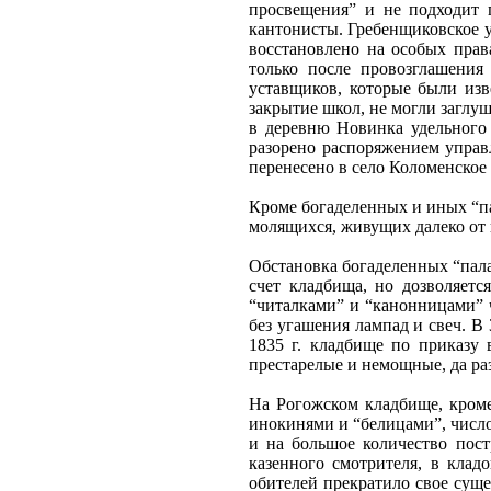
просвещения” и не подходит 
кантонисты. Гребенщиковское уч
восстановлено на особых прав
только после провозглашени
уставщиков, которые были изв
закрытие школ, не могли заглу
в деревню Новинка удельного 
разорено распоряжением управ
перенесено в село Коломенское
Кроме богаделенных и иных “па
молящихся, живущих далеко от 
Обстановка богаделенных “пала
счет кладбища, но дозволяетс
“читалками” и “канонницами” чи
без угашения лампад и свеч. В
1835 г. кладбище по приказу
престарелые и немощные, да ра
На Рогожском кладбище, кроме
инокинями и “белицами”, число
и на большое количество пост
казенного смотрителя, в кла
обителей прекратило свое суще