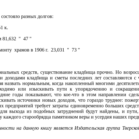
 состояло разных долгов:
51 к.
 81,632
"
47 "
емонту
храмов в 1906 г.
23,031
"
73 "
риальных средств, существование кладбища прочно. Но возрос
и доходами кладбища и сметы последних лет составляются с
льзя назвать нормальным, когда накопленный многими десятиле
ходимо или изыскивать пути к упорядочению и сокращени
дние годы показывают, что кое-что в этом направлении сдел
скивать источники новых доходов, что гораздо труднее: пожер
ых предприятий требует затраты единовременно больших средст
 для выхода из подобных затруднений будут найдены, и пути,
цу каждого старообрядца памятником веры и усердия наших пред
ности на данную книгу является Издательская группа Тверско