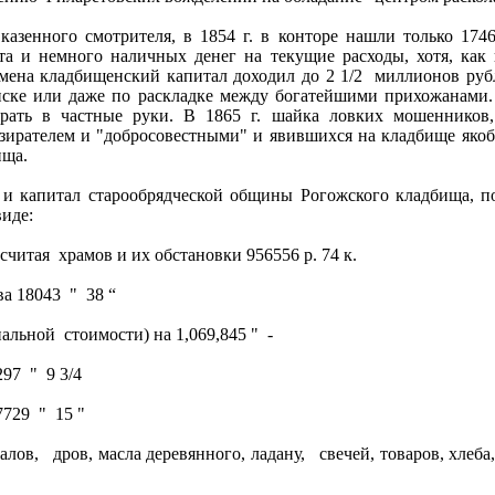
азенного смотрителя, в 1854 г. в конторе нашли только 1746
та и немного наличных денег на текущие расходы, хотя, как 
емена кладбищенский капитал доходил до 2 1/2
миллионов рубл
иске или даже по раскладке между богатейшими прихожанами. 
брать в частные руки. В 1865 г. шайка ловких мошенников
зирателем и "добросовестными" и явившихся на кладбище якоб
ища.
и капитал старообрядческой общины Рогожского кладбища, по 
виде:
 считая
храмов и их обстановки 956556 р. 74 к.
ва 18043
"
38 “
нальной
стоимости) на 1,069,845 "
-
297
"
9 3/4
7729
"
15 "
иалов,
дров, масла деревянного, ладану,
свечей, товаров, хлеб