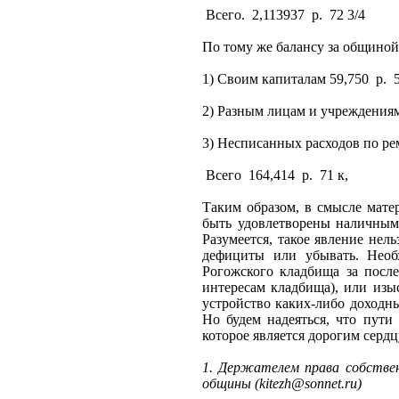
Всего.
2,113937
р.
72 3/4
По тому же балансу за общиной
1) Своим капиталам 59,750
р.
2) Разным лицам и учреждениям
3) Несписанных расходов по р
Всего
164,414
р.
71 к,
Таким образом, в смысле мате
быть удовлетворены наличным
Разумеется, такое явление не
дефициты или убывать. Необ
Рогожского кладбища за после
интересам кладбища), или изы
устройство каких-либо доходн
Но будем надеяться, что пути
которое является дорогим серд
1. Держателем права собствен
общины (kitezh@sonnet.ru)