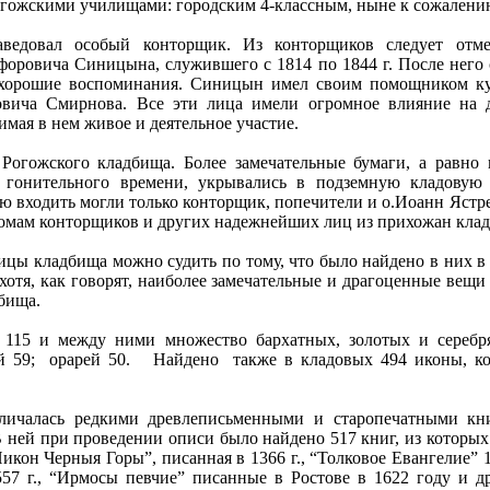
огожскими училищами: городским 4-классным, ныне к сожалению
аведовал особый конторщик. Из конторщиков следует отме
форовича Синицына, служившего с 1814 по 1844 г. После нег
 хорошие воспоминания. Синицын имел своим помощником ку
овича Смирнова. Все эти лица имели огромное влияние на 
мая в нем живое и деятельное участие.
 Рогожского кладбища. Более замечательные бумаги, а равно
е гонительного времени, укрывались в подземную кладовую 
ую входить могли только конторщик, попечители и о.Иоанн Яст
домам конторщиков и других надежнейших лиц из прихожан кла
ицы кладбища можно судить по тому, что было найдено в них в 
 хотя, как говорят, наиболее замечательные и драгоценные вещ
бища.
 115 и между ними множество бархатных, золотых и серебря
й 59;
орарей 50.
Найдено
также в кладовых 494 иконы, ко
личалась редкими древлеписьменными и старопечатными кни
 В ней при проведении описи было найдено 517 книг, из которы
Никон Черныя Горы”, писанная в 1366 г., “Толковое Евангелие” 
557 г., “Ирмосы певчие” писанные в Ростове в 1622 году и д