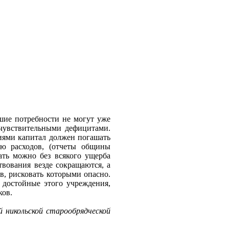
шие потребности не могут уже
 чувствительными дефицитами.
тиями капитал должен погашать
ю расходов, (отчеты общины
ать можно без всякого ущерба
твования везде сокращаются, а
в, рисковать которыми опасно.
 достойные этого учреждения,
ков.
й никольской старообрядческой