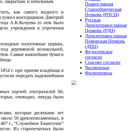
, закрытым, и начальным.
Православная
Старообрядческая
тить, как самого видного и
Церковь (РПСЦ)
о служил конторщиком Дмитрий
Русская
пца А.К.Кочуева (о нем было
Древлеправославная
дело учреждения и упрочения
Церковь (РДЦ)
Древлеправославная
Поморская Церковь
 походные полотняные церкви,
(ДПЦ)
под деревянной колокольней,
Федосеевское
ребов. Самые важнейшие бумаги
согласие
дбища.
Спасово согласие
Часовенные
1854 г. при приеме кладбища в
Филипповцы
и успели передать надежнейшим
ных парчей; епитрахилей 66;
торые, очевидно, некуда было
гами, которые десятками лет
х около 50 древлеписьменных, в
1407 г., “Служебное Евангелие”
ругие. Из старопечатных были