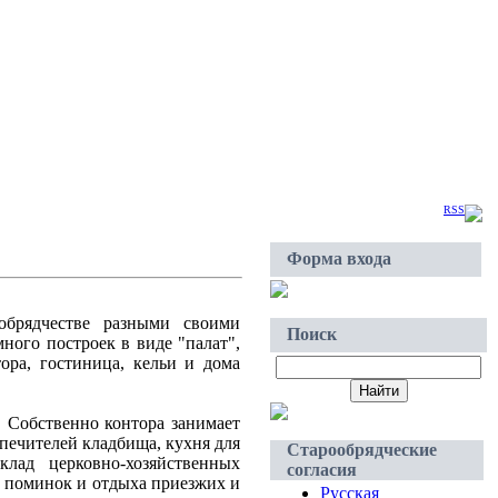
Суббота, 2026-Авг-08, 07:01
Приветствую Вас
Гость
|
RSS
Форма входа
обрядчестве разными своими
Поиск
ного построек в виде "палат",
ора, гостиница, кельи и дома
 Собственно контора занимает
опечителей кладбища, кухня для
Старообрядческие
ад церковно-хозяйственных
согласия
ва поминок и отдыха приезжих и
Русская