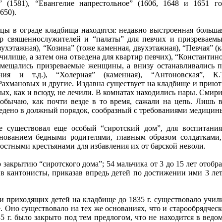
 (1581), “Евангелие напрестольное” (1606, 1648 и 1651 го
650).
цы в ограде кладбища находятся: недавно выстроенная больша
ир священнослужителей и “палаты” для певчих и призреваем
вухэтажная), “Козина” (тоже каменная, двухэтажная), “Певчая” (
чилище, а затем она отведена для квартир певчих), “Константино
омещались призреваемые женщины, а внизу останавливались п
ия и т.д.), “Холерная” (каменная), “Антоновская”, К.Т.
Рахмановых и другие. Издавна существует на кладбище и прию
х, как и всюду, не лечили. В комнатах находились нары. Смир
 обычаю, как почти везде в то время, сажали на цепь. Лишь 
ведено в должный порядок, сообразный с требованиями медицин
 существовал еще особый “сиротский дом”, для воспитания
ованием бедными родителями, главным образом солдатками, 
остными крестьянами для избавления их от барской неволи.
 закрытию “сиротского дома”; 54 мальчика от 3 до 15 лет отобр
 в кантонисты, приказав впредь детей по достижении ими 3 ле
 приходящих детей на кладбище до 1835 г. существовало учили
е. Оно существовало на тех же основаниях, что и старообрядче
5 г. было закрыто под тем предлогом, что не находится в ведо