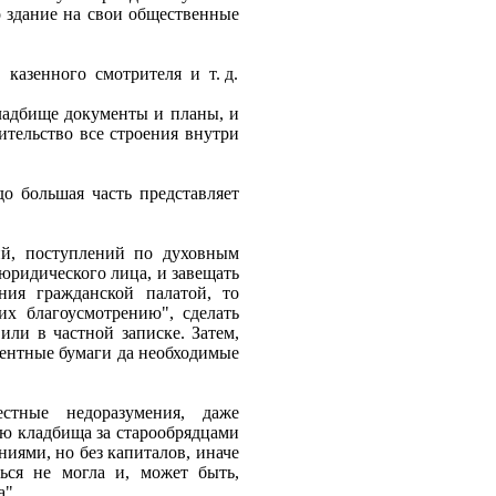
 здание на свои общественные
,
казенного
смотрителя
и
т. д.
кладбище документы и планы, и
вительство все строения внутри
о большая часть представляет
ий, поступлений по духовным
 юридического лица, и завещать
ия гражданской палатой, то
их благоусмотрению", сделать
или в частной записке. Затем,
центные бумаги да необходимые
естные недоразумения, даже
нию кладбища за старообрядцами
ниями, но без капиталов, иначе
ться не могла и, может быть,
а".