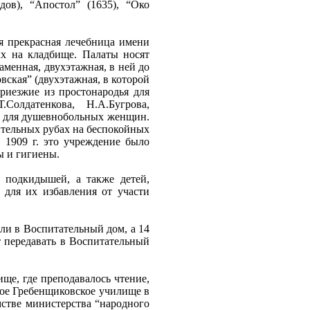
дов), “Апостол” (1635), “Око
я прекрасная лечебница имени
ых на кладбище. Палаты носят
каменная, двухэтажная, в ней до
вская” (двухэтажная, в которой
риезжие из простонародья для
Солдатенкова, Н.А.Бугрова,
т для душевнобольных женщин.
ительных рубах на беспокойных
в 1909 г. это учреждение было
ы и гигиены.
 подкидышей, а также детей,
для их избавления от участи
али в Воспитательный дом, а 14
т передавать в Воспитательный
ще, где преподавалось чтение,
ское Гребенщиковское училище в
мстве министерства “народного