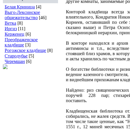
другие комнаты, занимаемые р
Белая Криница
[4]
Конторой кладбища всегда з
Выго-Лексинское
влиятельного, Кондратия Ники
общежительство
[46]
Корнеев, оставивший по себе
Ветка
[8]
сказано выше) и Петра Осип
Иргиз
[11]
белокриницкой иерархии, прини
Керженец
[6]
Преображенское
В конторе находился и архив
кладбище
[3]
антиминсы и т.п., вследстви
Рогожское кладбище
[8]
стоявшей близ храмов, в котор
Стародубье
[5]
и акты хранились по частным 
Черемшан
[6]
О богатстве библиотеки и ризн
ведение казенного смотрителя,
и виднейшим прихожанам клад
Найдено: риз священнических
поручей
228
пар;
стихаре
поставить.
Кладбищенская библиотека от
собирались, не жалея средств.
том числе такие ценные, как “
1551 г., 12 миней месячных 1