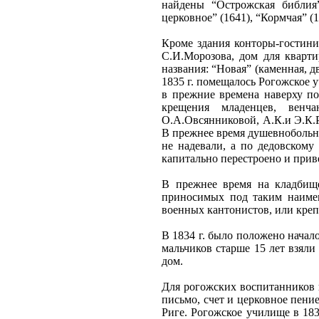
найдены “Острожская библия”
церковное” (1641), “Кормчая” (1
Кроме здания конторы-гостини
С.И.Морозова, дом для кварт
названия: “Новая” (каменная, д
1835 г. помещалось Рогожское у
в прежние времена наверху п
крещения младенцев, венчан
О.А.Овсянниковой, А.К.и Э.К.
В прежнее время душевнобольны
не надевали, а по дедовскому
капитально перестроено и при
В прежнее время на кладбище
приносимых под таким наимен
военных кантонистов, или креп
В 1834 г. было положено начало
мальчиков старше 15 лет взяли
дом.
Для рогожских воспитанников и
письмо, счет и церковное пени
Риге. Рогожское училище в 183