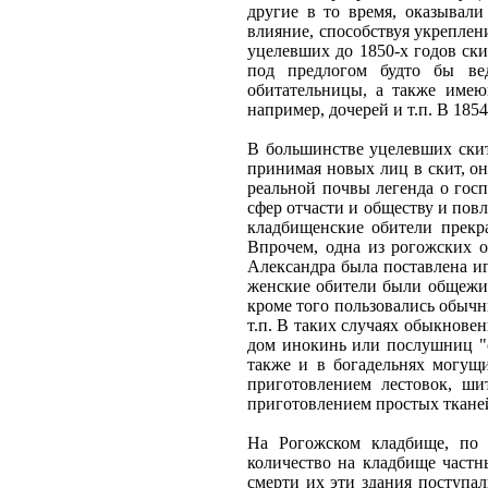
другие в то время, оказывал
влияние, способствуя укреплен
уцелевших до 1850-х годов ски
под предлогом будто бы ве
обитательницы, а также имею
например, дочерей и т.п. В 185
В большинстве уцелевших скит
принимая новых лиц в скит, он
реальной почвы легенда о гос
сфер отчасти и обществу и пов
кладбищенские обители прекра
Впрочем, одна из рогожских о
Александра была поставлена и
женские обители были общежит
кроме того пользовались обыч
т.п. В таких случаях обыкновен
дом инокинь или послушниц "с
также и в богадельнях могущи
приготовлением лестовок, ши
приготовлением простых тканей
На Рогожском кладбище, по 
количество на кладбище частн
смерти их эти здания поступа