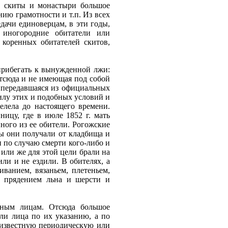
ие скиты и монастыри большое
нию грамотности и т.п. Из всех
едачи единоверцам, в эти годы,
 иногородние обитатели или
коренных обитателей скитов,
прибегать к вынужденной лжи:
Отсюда и не имеющая под собой
, передавшаяся из официальных
силу этих и подобных условий и
елела до настоящего времени.
ицу, где в июле 1852 г. мать
ного из ее обители. Рогожские
ы они получали от кладбища и
 по случаю смерти кого-либо и
 или же для этой цели брали на
ли и не ездили. В обителях, а
ванием, вязаньем, плетеньем,
е прядением льна и шерсти и
стным лицам. Отсюда большое
ли лица по их указанию, а по
а известную периодическую или