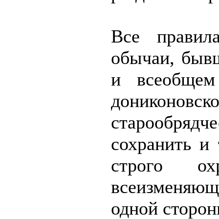
Все правил
обычаи, быв
и всеобщем
дониконо
старообрядч
сохранить и 
строго о
всеизменяю
одной сторон