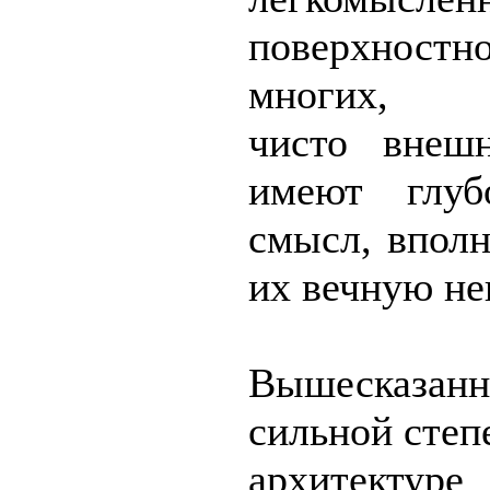
поверхностн
многих
чисто внеш
имеют глуб
смысл, впол
их вечную не
Вышесказа
сильной степ
архитектуре