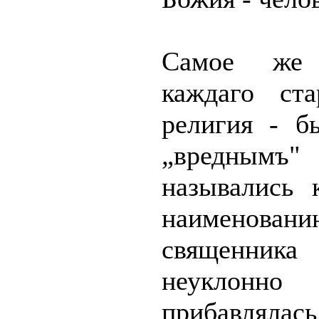
Самое же 
каждаго ста
религия - б
„вреднымъ"
назывались 
наименовани
священни
неуклонно
прибавлялась