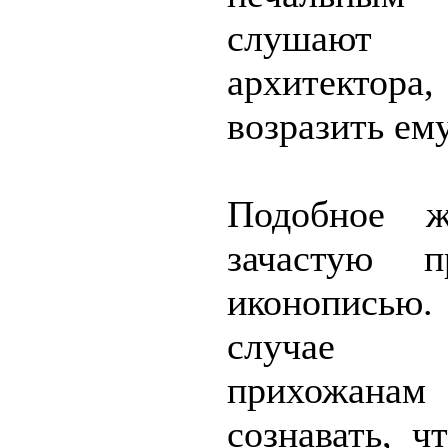
слушают
архитектор
возразить ему
Подобное ж
зачастую 
иконописью.
случае ж
прихожан
сознавать, 