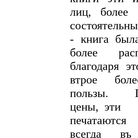
лиц, более
состоятельны
- книга был
более рас
благодаря э
втрое боле
пользы. П
цены, эти
печатаются 
всегда
въ