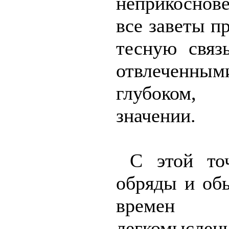
неприкоснов
все заветы 
тесную связ
отвлеченным
глубоком
значении.
С этой то
обряды и об
времен
легкомыслен