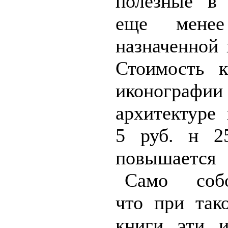
полезные в 
еще мене
назначенной 
Стоимость 
иконографии
архитектуре
5 руб. н 25
повышаетс
Само
соб
что при так
книги эти и