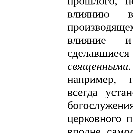
прошлого, н
влиянию в
производящ
влияние 
сделавшиес
священными
например, 
всегда уста
богослужен
церковного п
вполне само