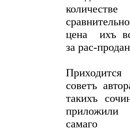
количест
сравнительно
цена
ихъ
в
за рас-прода
Приходится
советъ авто
такихъ сочи
приложили 
самаго