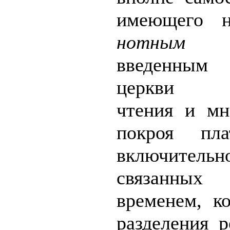
имеющего н
нотным
ит
введенным
церкви го
чтения и мн
покроя пла
включитель
связанны
временем, к
разделения
р