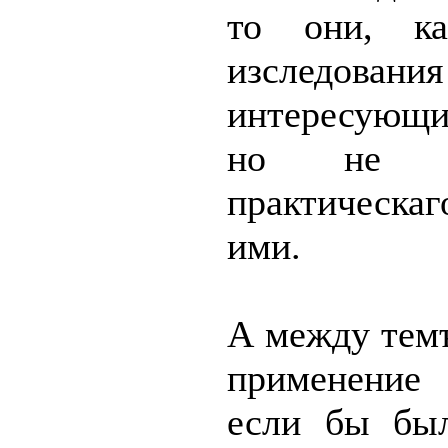
то они, ка
изслед
интересующи
но не д
практическ
ими.
А между темъ
применение
если бы был