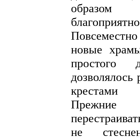
образом 
благопри
Повсеместно
новые храмы
простого 
дозволялось р
крестами 
Прежни
перестраиват
не стесне