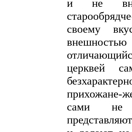
и не вн
старообрядч
своему вку
внешност
отличающийс
церквей са
безхарактерн
прихожане-ж
сами не 
представляют