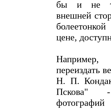
бы и не т
внешней стор
болеетонко
цене, доступн
Например,
переиздать в
Н. П. Конда
Пскова" 
фотографий