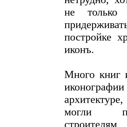
не только
придерживат
постройке х
иконъ.
Много книг 
иконограф
архитектуре
могли п
строителям