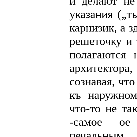
и делают не
указания („т
карнизик, а з
решеточку и т
полагаются 
архитектора
сознавая, что
къ наружном
что-то не так
-самое о
печальны