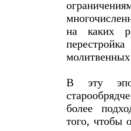
ограни
многочислен
на каких ра
перестро
молитвенных
В эту эпо
старообрядч
более подхо
того, чтобы 