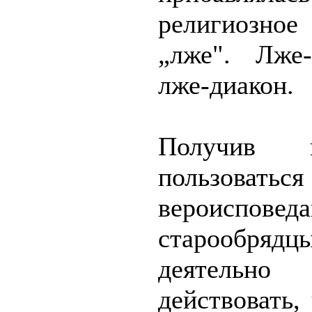
религиозное
„лже". Лже-
лже-диакон.
Получив 
пользоваться
вероисповеда
старообр
деятельн
действовать