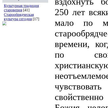
вздохнуть б
Культурная традиция
250 лет всяк
староверия
[41]
Старообрядческая
культура сегодня
[17]
мало по м
старообря
времени, ко
по сво
христианску
неотъемлем
чувствов
свойственно
Божия - челов