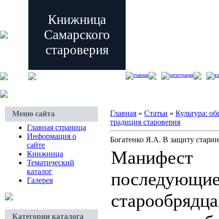
Книжница
Самарского
староверия
главная
регистрация
вх
Главная
»
Статьи
»
Культура: о
Меню сайта
традиция староверия
Главная страница
Информация о
Богатенко Я.А. В защиту стари
сайте
Манифест
Книжница
Тематический
каталог
последующие
Галерея
старообряд
Категории каталога