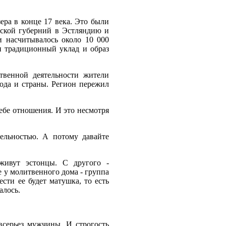
.
ера в конце 17 века. Это были
вской губерний в Эстляндию и
и насчитывалось около 10 000
и традиционный уклад и образ
ственной деятельности жители
рода и страны. Регион пережил
ебе отношения. И это несмотря
тельностью. А потому давайте
живут эстонцы. С другого -
е у молитвенного дома - группа
ти ее будет матушка, то есть
алось.
 всерьез мужчины. И строгость