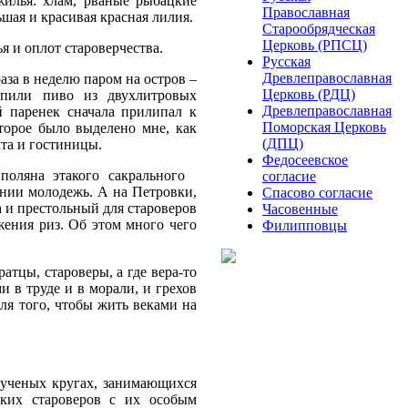
жилья: хлам, рваные рыбацкие
Православная
шая и красивая красная лилия.
Старообрядческая
Церковь (РПСЦ)
я и оплот староверчества.
Русская
Древлеправославная
раза в неделю паром на остров –
Церковь (РДЦ)
 пили пиво из двухлитровых
Древлеправославная
й паренек сначала прилипал к
Поморская Церковь
торое было выделено мне, как
(ДПЦ)
та и гостиницы.
Федосеевское
поляна этакого сакрального
согласие
онии молодежь. А на Петровки,
Спасово согласие
а и престольный для староверов
Часовенные
жения риз. Об этом много чего
Филипповцы
тцы, староверы, а где вера-то
и в труде и в морали, и грехов
для того, чтобы жить веками на
 ученых кругах, занимающихся
ких староверов с их особым