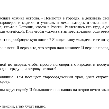
ясняет хозяйка острова. - Помаются в городах, а доживать св
староверов и медики, и учителя, и механизаторы, и отменные
е, кто-то в Эстонии, кто-то в России. Разлетелись кто куда, а 
будь житейской. Или чтобы ухаживать за престарелыми родителя
лжит старообрядческую линию? Я видел вашу молодежь и ее ин
 не всех. Я верю в то, что остров наш выживет. И вера не пропа
ной по дворам, чтобы просто поговорить с народом и послу
 день грядущий острову готовит?
ллинне. Там посещает старообрядческий храм, учит старате
крову.
ны ведут службу. И большинство из наших на остров нечем заман
 пенсии, а там будет видно.