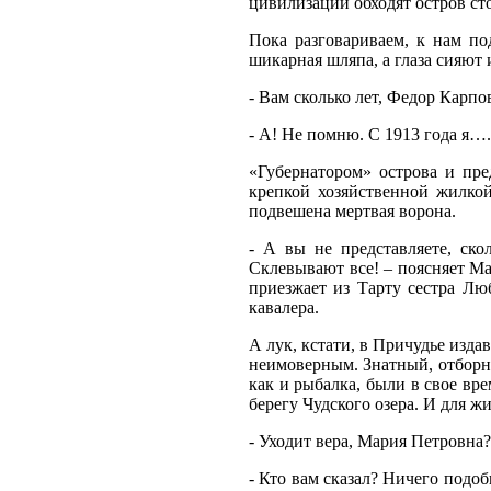
цивилизации обходят остров ст
Пока разговариваем, к нам по
шикарная шляпа, а глаза сияют 
- Вам сколько лет, Федор Карпо
- А! Не помню. С 1913 года я….
«Губернатором» острова и пр
крепкой хозяйственной жилкой
подвешена мертвая ворона.
- А вы не представляете, ско
Склевывают все! – поясняет Ма
приезжает из Тарту сестра Лю
кавалера.
А лук, кстати, в Причудье изда
неимоверным. Знатный, отборны
как и рыбалка, были в свое вр
берегу Чудского озера. И для ж
- Уходит вера, Мария Петровна?
- Кто вам сказал? Ничего подо