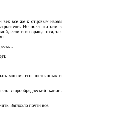
ой век все же к отцовым избам
 строители. Но пока что они в
домой, если и возвращаются, так
ми.
тересы…
дет.
шать мнения его постоянных и
льно старообрядческий канон.
ить. Заглохло почти все.