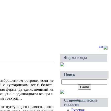
Суббота, 2026-Авг-08, 11:00
Приветствую Вас
Гость
|
RSS
Форма входа
Поиск
узаброшенном острове, если не
й с кустарником лес и болота.
ная ферма, да единственный на
рещено с одиннадцати вечера и
ький трактор…
Старообрядческие
согласия
у от пустующего православного
Русская