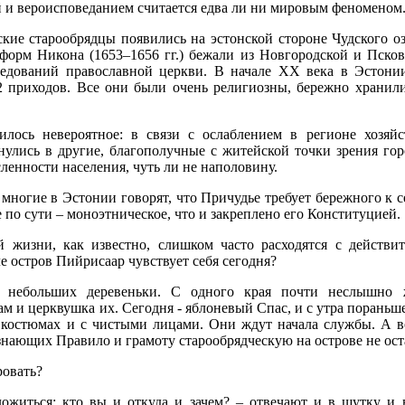
й и вероисповеданием считается едва ли ни мировым феноменом
кие старообрядцы появились на эстонской стороне Чудского оз
еформ Никона (1653–1656 гг.) бежали из Новгородской и Пско
ледований православной церкви. В начале XX века в Эстони
2 приходов. Все они были очень религиозны, бережно хранил
илось невероятное: в связи с ослаблением в регионе хозяй
нулись в другие, благополучные с житейской точки зрения го
ленности населения, чуть ли не наполовину.
многие в Эстонии говорят, что Причудье требует бережного к с
ое по сути – моноэтническое, что и закреплено его Конституцией.
 жизни, как известно, слишком часто расходятся с действи
е остров Пийрисаар чувствует себя сегодня?
и небольших деревеньки. С одного края почти неслышно 
м и церквушка их. Сегодня - яблоневый Спас, и с утра пораньш
остюмах и с чистыми лицами. Они ждут начала службы. А вес
нающих Правило и грамоту старообрядческую на острове не ост
ровать?
оложиться: кто вы и откуда и зачем? – отвечают и в шутку и