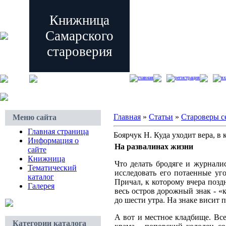
Книжница
Самарского
староверия
главная
регистрация
вх
Главная
»
Статьи
»
Староверы с
Меню сайта
Главная страница
Боярчук Н. Куда уходит вера, в 
Информация о
На развалинах жизни
сайте
Книжница
Что делать бродяге и журнали
Тематический
исследовать его потаенные уг
каталог
Причал, к которому вчера поз
Галерея
весь остров дорожный знак - «
до шести утра. На знаке висит 
А вот и местное кладбище. Вс
Категории каталога