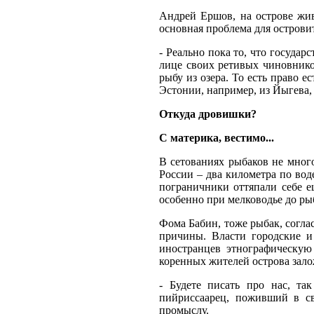
Андрей Ершов, на острове жив
основная проблема для островит
- Реально пока то, что госуда
лице своих ретивых чиновников
рыбу из озера. То есть право е
Эстонии, например, из Йыгева, 
Откуда дровишки?
С материка, вестимо...
В сетованиях рыбаков не мног
России – два километра по вод
пограничники оттяпали себе е
особенно при мелководье до ры
Фома Бабин, тоже рыбак, соглас
причины. Власти городские и
иностранцев этнографическую
коренных жителей острова зал
- Будете писать про нас, та
пийриссаарец, поживший в св
промыслу.