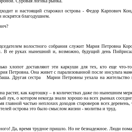
ороной. Суровая логика рынка.
дходит и настоящий старожил острова - Федор Карпович Конд
и искрятся благодушием.
вич?
едседателем волостного собрания служит Мария Петровна Кор
. В ее руках нынешний и, возможно, будущий день Пийрисаар
лько хлопот доставляют эти каркуши для тех, кто еще что-то
рия Петровна. Она живет с парализованной после инсульта мам
баша. Другая сестра
Марии Петровны уехала на жительство 
вна растят, как картошку – в количествах даже по нынешним мерк
й лук, о котором некогда знали хорошо на всех рынках соседне
емя главной частью неплохих доходов староверов всех деревень,
ителей острова это было смыслом жизни - молитва и труд.
бного! Да, время трудное пришло. Но не безнадежное. Люди пом