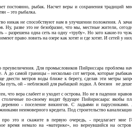
ет постоянно, рыбак. Насчет веры и сохранения традиций мно
ян – это рыбалка.
рство никак не способствуют нам в улучшении положения. А зач
. Ну, разве это не безобразие, что мы, местные жители, сегод
сть – разрешена одна сеть на одну «трубу». Но зато какие-то чу
имеют право ловить на озере как хотят и где хотят. И сетей у ни
о преувеличения. Для промысловиков Пийриссара проблема нач
е. А до самой границы – несколько сот метров, которые рыбакам
ще двести метров воды ближе к берегу, сделав эти метры запр
бы путь, ой – неблизкий для рыбацкой лодки. А бензин
не деше
ен, что вера слабеет и уходит с острова. Но не в падении нрав
 столичные по-своему видят будущее Пийирисаара: якобы пл
 деревню - поселение викингов. С ладьями и парусниками. 
ожниками неимоверного кредита. Под строительство канализац
к про это и скажите в первую очередь, - предлагает мне Г
ое время немало на «материке», но вернувшийся на остров