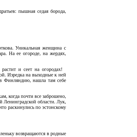
ратьев: пышная седая борода,
откова. Уникальная женщина с
а. На ее огороде, на жердях,
 растит и сеет на огородах!
ой. Изредка на выходные к ней
в Финляндию, нашла там себе
ам, когда почти все заброшено,
й Ленинградской области. Лук,
 что раскинулись по эстонскому
аленьку возвращаются в родные