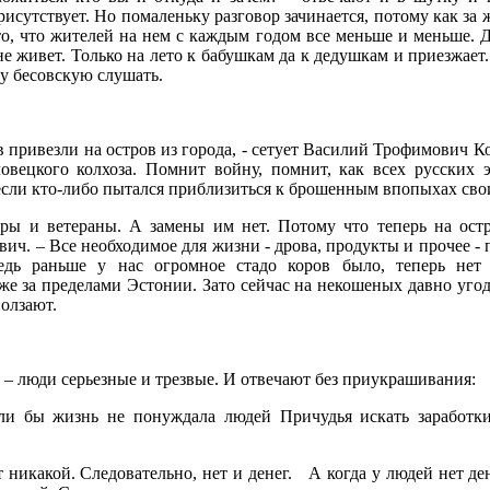
рисутствует. Но помаленьку разговор зачинается, потому как за 
то, что жителей на нем с каждым годом все меньше и меньше. Д
е живет. Только на лето к бабушкам да к дедушкам и приезжает.
ку бесовскую слушать.
в привезли на остров из города, - сетует Василий Трофимович К
овецкого колхоза. Помнит войну, помнит, как всех русских э
 если кто-либо пытался приблизиться к брошенным впопыхах сво
ры и ветераны. А замены им нет. Потому что теперь на остр
ч. – Все необходимое для жизни - дрова, продукты и прочее - п
едь раньше у нас огромное стадо коров было, теперь нет
же за пределами Эстонии. Зато сейчас на некошеных давно угод
ползают.
– люди серьезные и трезвые. И отвечают без приукрашивания:
сли бы жизнь не понуждала людей Причудья искать заработк
 никакой. Следовательно, нет и денег.
А когда у людей нет де