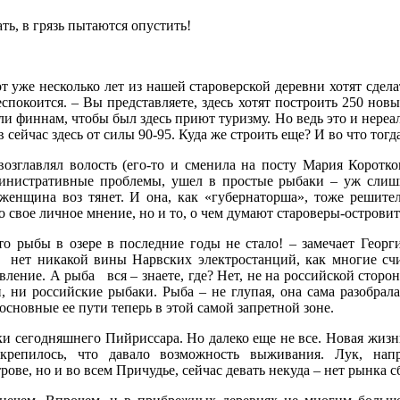
ть, в грязь пытаются опустить!
вот уже несколько лет из нашей староверской деревни хотят сдела
еспокоится. – Вы представляете, здесь хотят построить 250 нов
 финнам, чтобы был здесь приют туризму. Но ведь это и нереаль
 сейчас здесь от силы 90-95. Куда же строить еще? И во что тогд
озглавлял волость (его-то и сменила на посту Мария Коротков
инистративные проблемы, ушел в простые рыбаки – уж слишк
 женщина воз тянет. И она, как «губернаторша», тоже решите
 свое личное мнение, но и то, о чем думают староверы-островит
что рыбы в озере в последние годы не стало! – замечает Георг
нет никакой вины Нарвских электростанций, как многие счи
вление. А рыба
вся – знаете, где? Нет, не на российской сторо
 ни российские рыбаки. Рыба – не глупая, она сама разобралас
 основные ее пути теперь в этой самой запретной зоне.
и сегодняшнего Пийриссара. Но далеко еще не все. Новая жизн
крепилось, что давало возможность выживания. Лук, нап
ове, но и во всем Причудье, сейчас девать некуда – нет рынка с