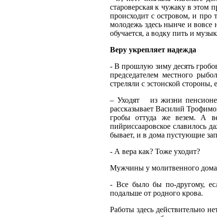
староверская к чужаку в этом п
происходит с островом, и про 
молодежь здесь нынче и вовсе н
обучается, а водку пить и музы
Веру укрепляет надежда
- В прошлую зиму десять гробо
председателем местного рыбол
стреляли с эстонской стороны,
– Уходят
из жизни пенсионе
рассказывает Василий Трофимови
гробы оттуда же везем. А в
пийриссааровское славилось да
бывает, и в дома пустующие за
- А вера как? Тоже уходит?
Мужчины у молитвенного дома 
- Все было бы по-другому, е
подальше от родного крова.
Работы здесь действительно нет