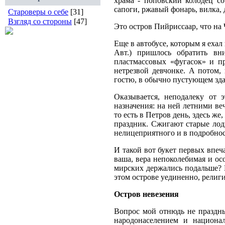
храма - поповский колодец с
сапоги, ржавый фонарь, вилка, 
Староверы о себе
[31]
Взгляд со стороны
[47]
Это остров Пийриссаар, что на
Еще в автобусе, которым я ехал 
Авт.) пришлось обратить в
пластмассовых «фугасок» и п
нетрезвой девчонке. А потом,
гостю, в обычно пустующем зд
Оказывается, неподалеку от 
назначения: на ней летними в
то есть в Петров день, здесь ж
праздник. Сжигают старые лод
нелицеприятного и в подробнос
И такой вот букет первых впеч
ваша, вера непоколебимая и ос
мирских держались подальше? 
этом острове уединенно, религ
Остров невезения
Вопрос мой отнюдь не праздны
народонаселением и национа