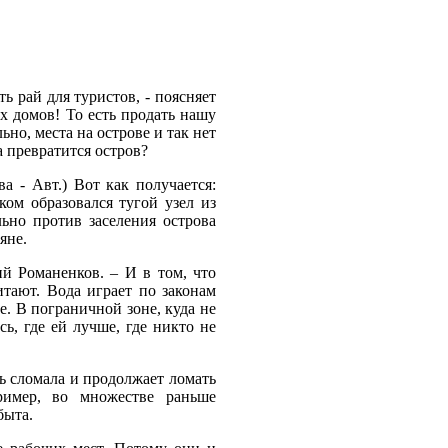
ть рай для туристов, - поясняет
ых домов! То есть продать нашу
но, места на острове и так нет
а превратится остров?
а - Авт.) Вот как получается:
ом образовался тугой узел из
льно против заселения острова
яне.
ий Романенков. – И в том, что
тают. Вода играет по законам
не. В пограничной зоне, куда не
ь, где ей лучше, где никто не
ь сломала и продолжает ломать
ример, во множестве раньше
быта.