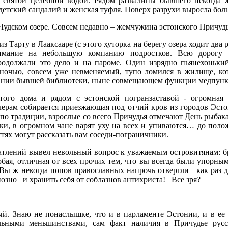
о святой целебной водой. Рядом развалины бывшего некогда 
детский сандалий и женская туфля. Поверх разрухи выросла боль
 Чудском озере. Совсем недавно – жемчужина эстонского Причудь
из Тарту в Лааксааре (с этого хуторка на берегу озера ходит два 
нимание на небольшую компанию подростков. Всю дорогу
родолжали это дело и на пароме. Один изрядно пьянехоньки
 ночью, совсем уже невменяемый, тупо ломился в жилище, ко
ании бывшей библиотеки, ныне совмещающем функции медпунк
этого дома и рядом с эстонской погранзаставой - огромная 
ечерам собирается приезжающая под отчий кров из городов Эст
е, по традиции, взрослые со всего Причудья отмечают День рыбак
ки, в огромном чане варят уху на всех и упиваются… до поло
тях могут рассказать вам соседи-пограничники.
атлений вывел невольный вопрос к уважаемым островитянам: бра
обая, отличная от всех прочих тем, что вы всегда были упорным
Вы ж некогда попов православных напрочь отвергли
как раз 
иозно
и хранить себя от соблазнов антихриста!
Все зря?
й. Знаю не понаслышке, что и в парламенте Эстонии, и в ее
льными меньшинствами, сам факт наличия в Причудье русс