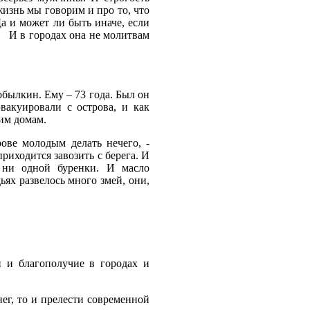
жизнь мы говорим и про то, что
а и может ли быть иначе, если
И в городах она не молитвам
обылкин. Ему – 73 года. Был он
вакуировали с острова, и как
им домам.
ове молодым делать нечего, -
риходится завозить с берега. И
 ни одной буренки. И масло
ьях развелось много змей, они,
и и благополучие в городах и
нег, то и прелести современной