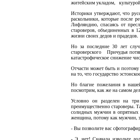
житейским укладом,
культуро
Историки утверждают, что русс
раскольники, которые после р
Лифляндию, спасаясь от прес
староверов, объединенных в 1
жизни своих дедов и прадедов.
Но за последние 30 лет случ
староверского
Причудья потя
катастрофическое снижение чис
Отчасти может быть и поэтому 
на то, что государство эстонск
Но благие пожелания в нашей
посмотрим, как же на самом дел
Условно он разделен на тр
преимущественно староверы. Та
солидных мужчин в опрятных к
женщина, потому как мужчин, з
- Вы позволите вас сфотографи
- Э, нет! Сначала извольте д