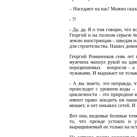
– Наседают на нас! Можно сказа
- ?!
- Да, да. Я о том говорю, что 
Георгий и на полном серьезе б
землю иностранцам – шведам или
для строительства. Наших домов
Георгий Романенков семь лет в
мужчина махнул рукой на адм
неразрешимых
вопросов - а
чужаками. И выражает не только
- А вы знаете, это неправда, 
происходит с уровнем воды –
цикличности – это природное я
имеют право заходить ни наши,
мешает, и нет никаких сетей. И
Вот они, видимые болевые точк
то, что прежде устояло и у
выращиваемый не только на остр