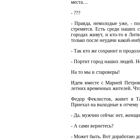
места…
- ???
- Правда, немолодые уже, - по
стремятся. Есть среди наших 
городах живут, и кто-то в Литв
только после неудачи какой-ни
- Так кто же сохранит и продо
- Портит город наших людей. Но
На то мы и староверы!
Идем вместе с Марией Петров
летних временных жителей. Что
Федор Феклистов, живет в Та
Приехал на выходные к отчему 
- Да, мужчин сейчас нет, женщи
- А сами вернетесь?
- Может быть. Вот доработаю до