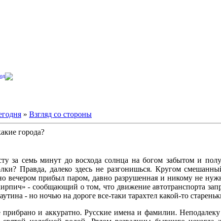
од
егодня
»
Взгляд со стороны
какие города?
сту за семь минут до восхода солнца на богом забытом и пол
олки? Правда, далеко здесь не разгонишься. Кругом смешанны
дно вечером прибыл паром, давно разрушенная и никому не нуж
кирпич» - сообщающий о том, что движение автотранспорта зап
паутина - но ночью на дороге все-таки тарахтел какой-то старен
е прибрано и аккуратно. Русские имена и фамилии. Неподалек