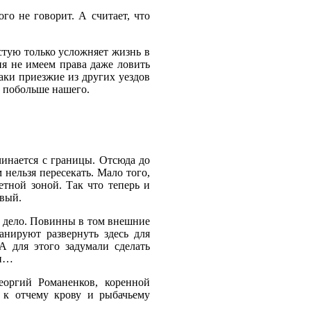
го не говорит. А считает, что
астую только усложняет жизнь в
ня не имеем права даже ловить
жаки приезжие из других уездов
х побольше нашего.
инается с границы. Отсюда до
 нельзя пересекать. Мало того,
етной зоной. Так что теперь и
вый.
ов дело. Повинны в том внешние
анируют развернуть здесь для
А для этого задумали сделать
ии…
еоргий Романенков, коренной
 к отчему крову и рыбачьему