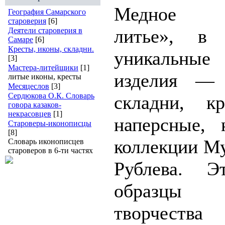
Медное х
География Самарского
староверия
[6]
литье», в
Деятели староверия в
Самаре
[6]
Кресты, иконы, складни.
уникальн
[3]
Мастера-литейщики
[1]
изделия — 
литые иконы, кресты
Месяцеслов
[3]
Сердюкова О.К. Словарь
складни, кр
говора казаков-
некрасовцев
[1]
наперсные, 
Староверы-иконописцы
[8]
коллекции М
Словарь иконописцев
староверов в 6-ти частях
Рублева. Э
образцы 
творчест