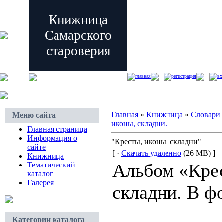
Книжница
Самарского
староверия
главная
регистрация
вх
Главная
»
Книжница
»
Словари
Меню сайта
иконы, складни.
Главная страница
Информация о
"Кресты, иконы, складни"
сайте
[ ·
Скачать удаленно
(26 МВ) ]
Книжница
Альбом «Кре
Тематический
каталог
Галерея
складни. В ф
Категории каталога