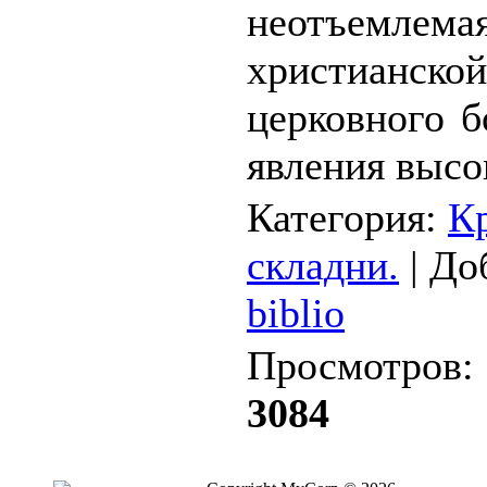
неотъем
христиан
церковного б
явления высок
Категория:
К
складни.
| До
biblio
Просмотров:
3084