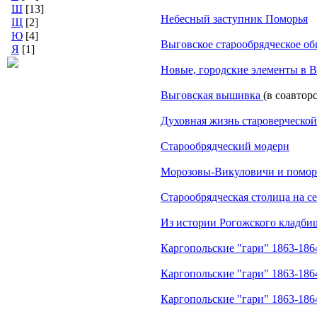
Ш
[13]
Небесный заступник Поморья
Щ
[2]
Ю
[4]
Выговское старообрядческое о
Я
[1]
Новые, городские элементы в В
Выговская вышивка
(в соавтор
Духовная жизнь староверческо
Старообрядческий модерн
Морозовы-Викуловичи и поморс
Старообрядческая столица на с
Из истории Рогожского кладбищ
Каргопольские "гари" 1863-1864
Каргопольские "гари" 1863-1864
Каргопольские "гари" 1863-1864