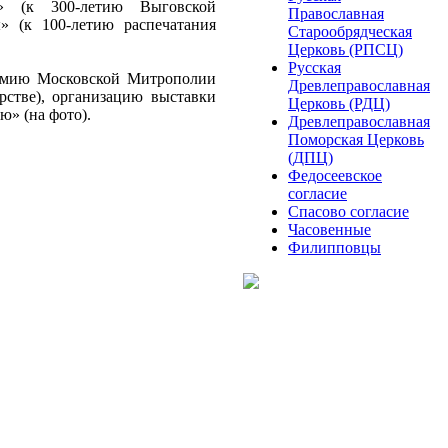
» (к 300-летию Выговской
Православная
» (к 100-летию распечатания
Старообрядческая
Церковь (РПСЦ)
Русская
ремию Московской Митрополии
Древлеправославная
рстве), организацию выставки
Церковь (РДЦ)
ю» (на фото).
Древлеправославная
Поморская Церковь
(ДПЦ)
Федосеевское
согласие
Спасово согласие
Часовенные
Филипповцы