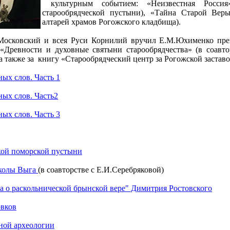
культурным событием: «Неизвестная Россия
старообрядческой пустыни), «Тайна Старой Веры
алтарей храмов Рогожского кладбища).
 Московский и всея Руси Корнилий вручил Е.М.Юхименко п
«Древности и духовные святыни старообрядчества» (в соавто
а также за
книгу «Старообрядческий центр за Рогожской заставо
ых слов. Часть 1
ных слов. Часть2
ых слов. Часть 3
кой поморской пустыни
школы Выга
(в соавторстве с Е.И.Серебряковой)
а о раскольнической брынской вере" Димитрия Ростовского
овков
ной археологии