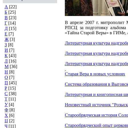
А
[22]
Б
[25]
В
[23]
В апреле
2007 г
. митрополит
Г
[14]
РПСЦ за подготовку альбома 
Д
[15]
«Тайна Старой Веры» в ГИМе, 
Е
[7]
Ж
[3]
Литературная культура надгробн
З
[8]
И
[7]
Литературная культура надгроб
К
[43]
Л
[16]
Литературная культура надгробн
М
[36]
Н
[8]
Старая Вера в новых условиях
О
[7]
П
[45]
Система образования в Выговс
Р
[15]
С
[38]
Литературная и книгописная 
Т
[11]
У
[4]
Неизвестный источник "Розыск
Ф
[8]
Старообрядческая история Сол
Х
[6]
Ц
[2]
Старообрядческий опыт церков
Ч
[11]