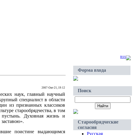
Четверг, 2026-Авг-06, 07:24
Приветствую Вас
Гость
|
RSS
Форма входа
2007-Окт-21, 19:12
Поиск
еских наук, главный научный
крупный специалист в области
один из признанных классиков
льтуре старообрядчества, в том
я пустынь. Духовная жизнь и
й заставою».
Старообрядческие
согласия
авшие поистине выдающимся
Русская