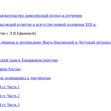
бщежительство: комплексный подход к изучению
ыговской культуре и искусстве первой половины XIX в.
стве с Л.В.Ефимовой)
й общины и летописание: Выго-Лексинский и Дегуцкий летопис
кий храм в Токмаковом переулке
евере России
а: возвращаясь к документам
 гг. Часть 1
 гг. Часть 2
 гг. Часть 3