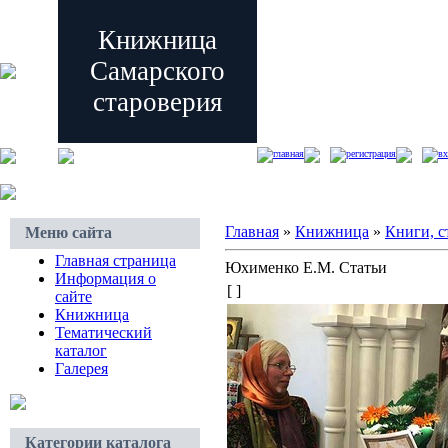
Книжница
Самарского
староверия
главная
регистрация
вх
Главная
»
Книжница
»
Книги, с
Меню сайта
Главная страница
Юхименко Е.М. Статьи
Информация о
[ ]
сайте
Книжница
Тематический
каталог
Галерея
Категории каталога