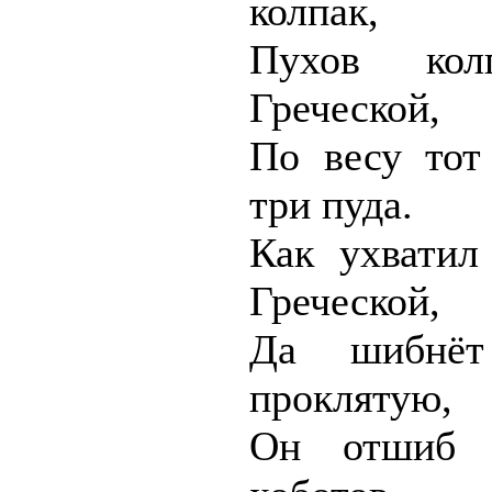
колпак,
Пухов ко
Греческой,
По весу тот
три пуда.
Как ухватил
Греческой,
Да шибнё
проклятую,
Он отшиб З