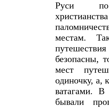
Руси пос
христианст
паломниче
местам. Та
путешест
безопасны, т
мест путеш
одиночку, а, 
ватагами. В
бывали про