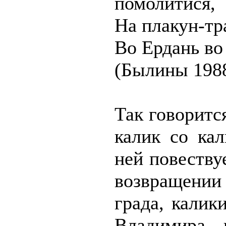
помолитися,
На плакун-тра
Во Ердань во
(Былины 1988
Так говоритс
калик со ка
ней повествуе
возвращени
града, калик
Владимира 