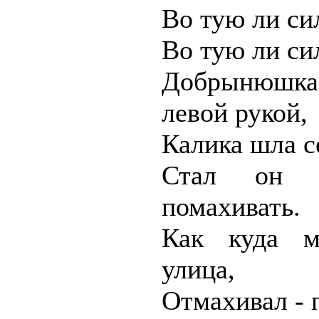
Во тую ли си
Во тую ли си
Добрынюшк
левой рукой,
Калика шла с
Стал он 
помахивать.
Как куда м
улица,
Отмахивал - п