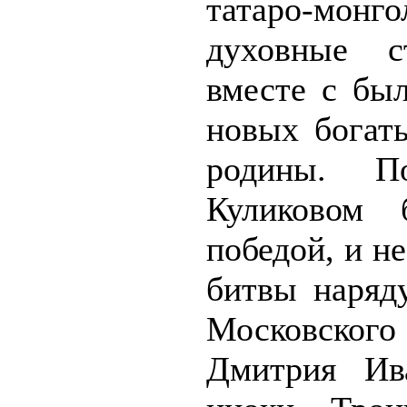
татаро-монг
духовные ст
вместе с бы
новых богат
родины. П
Куликовом
победой, и н
битвы наряд
Московского
Дмитрия Ив