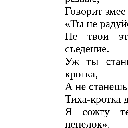
Говорит змее 
«Ты не радуйс
Не твои эт
съедение.
Уж ты стань
кротка,
А не станешь
Тиха-кротка 
Я сожгу т
пепелок».