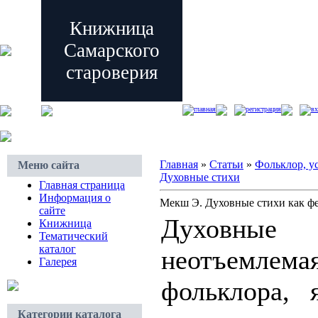
Книжница
Самарского
староверия
главная
регистрация
вх
Главная
»
Статьи
»
Фольклор, у
Меню сайта
Духовные стихи
Главная страница
Информация о
Мекш Э. Духовные стихи как фе
сайте
Духовные
Книжница
Тематический
каталог
неотъемлема
Галерея
фольклора, 
Категории каталога