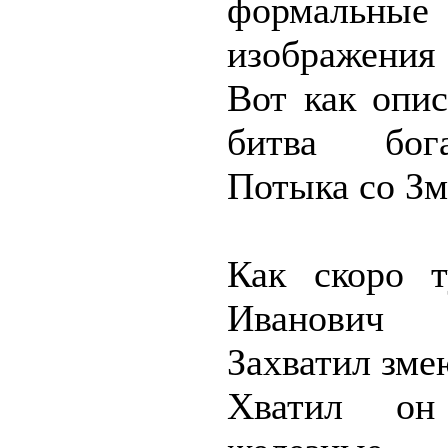
формальн
изображения
Вот как опи
битва бог
Потыка со Зм
Как скоро 
Иванович
Захватил зме
Хватил он