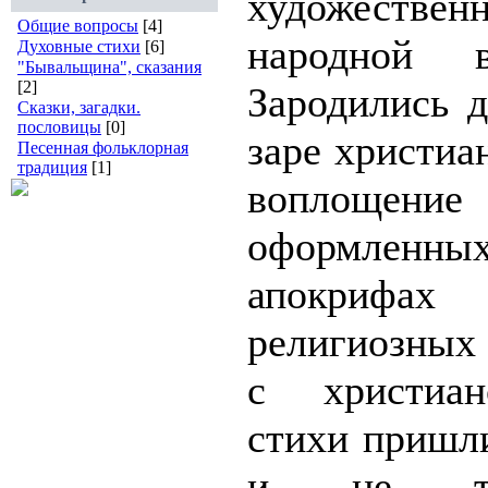
художестве
Общие вопросы
[4]
народной 
Духовные стихи
[6]
"Бывальщина", сказания
[2]
Зародились 
Сказки, загадки.
пословицы
[0]
заре христиа
Песенная фольклорная
традиция
[1]
воплощени
оформлен
апокрифа
религиозных
с христиан
стихи пришли
и не тол