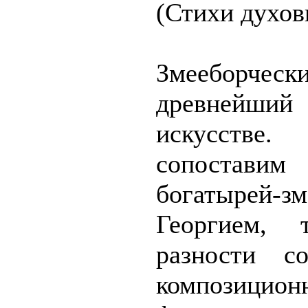
(Стихи духов
Змееборч
древнейш
искусств
сопоставим
богатырей-з
Георгием,
разности с
композицио