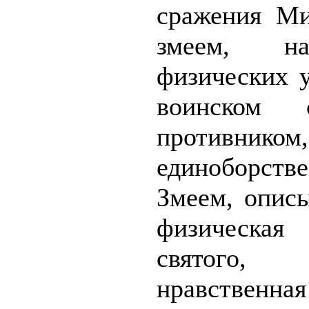
сражения Ми
змеем, на
физических 
воинском 
противнико
единоборств
Змеем, описы
физическа
святого,
нравственна