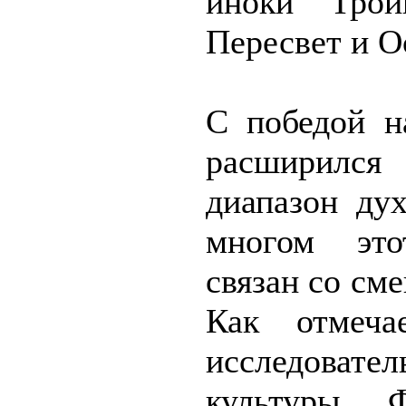
иноки Трои
Пересвет и О
С победой н
расширился
диапазон ду
многом эт
связан со см
Как отмеч
исследовате
культуры 