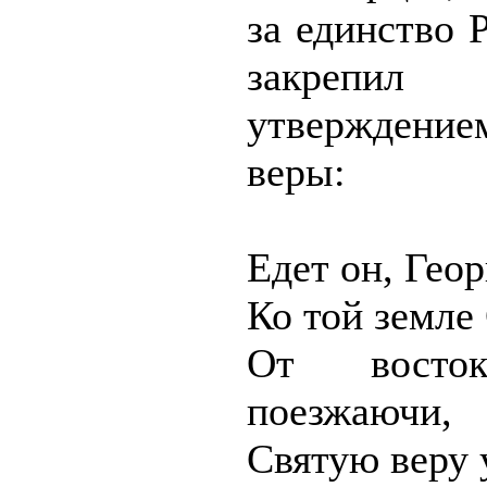
за единство Р
закрепил
утверждени
веры:
Едет он, Гео
Ко той земле
От восто
поезжаючи,
Святую веру 