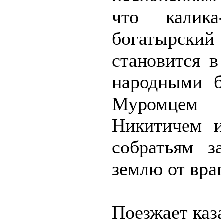
что калика
богатырс
становится 
народными б
Муромцем
Никитичем и
собратьям з
землю от вра
Поезжает ка