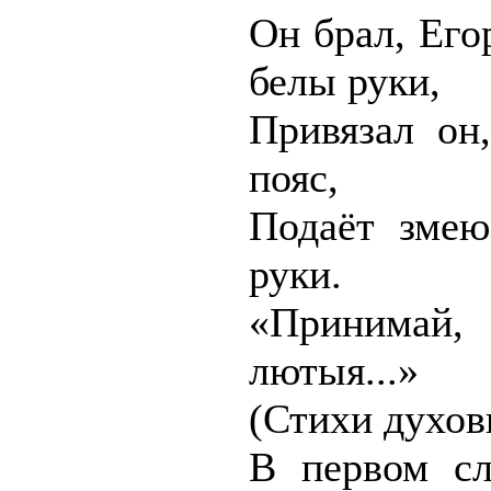
Он брал, Его
белы руки,
Привязал он
пояс,
Подаёт змею
руки.
«Принимай
лютыя...»
(Стихи духов
В первом сл