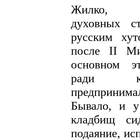
Жилко, «
духовных с
русским хут
после II М
основном э
ради к
предпринима
Бывало, и у
кладбищ си
подаяние, ис