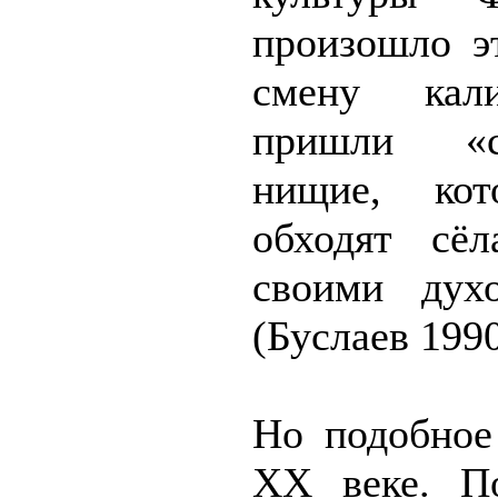
произошло эт
смену кал
пришли «с
нищие, ко
обходят сё
своими дух
(Буслаев 1990
Но подобное
XX веке. П