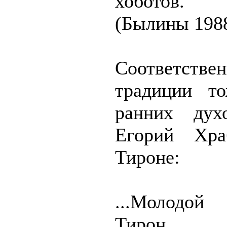
хоботов.
(Былины 1988
Соответстве
традиции то
ранних дух
Егорий Хр
Тироне:
...Молодой
Тирон,