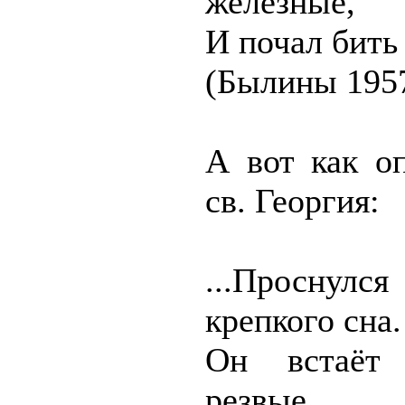
железные,
И почал бить
(Былины 1957
А вот как о
св. Георгия:
...Проснул
крепкого сна.
Он встаёт 
резвые,