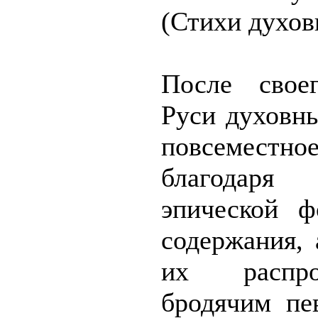
(Стихи духов
После свое
Руси духовн
повсеместно
благодаря
эпической ф
содержания, 
их распро
бродячим пе