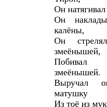
Он натягивал
Он наклады
калёны,
Он стреля
змеёнышей,
Побивал
змеёнышей.
Выручал 
матушку
Из тоё из мук