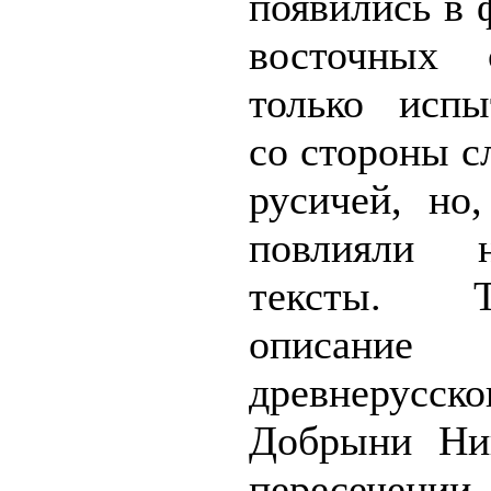
появились в 
восточных 
только испы
со стороны с
русичей, но
повлияли 
тексты. Т
описан
древнерус
Добрыни Ник
пересечении