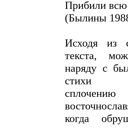
Прибили всю
(Былины 1988
Исходя из с
текста, мож
наряду с бы
стихи со
сплоче
восточносла
когда обру