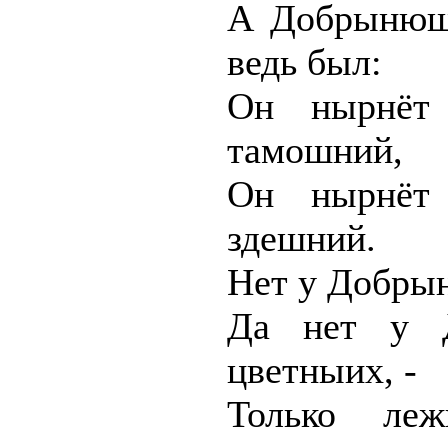
А Добрынюшк
ведь был:
Он нырнёт
тамошний,
Он нырнёт
здешний.
Нет у Добры
Да нет у Д
цветныих, -
Только ле