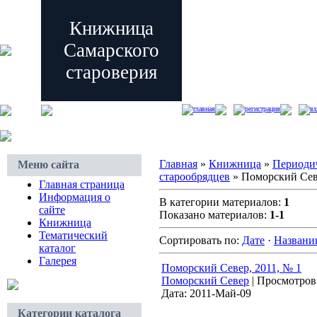
Книжница
Самарского
староверия
главная
регистрация
вх
Главная
»
Книжница
»
Периоди
Меню сайта
старообрядцев
» Поморский Се
Главная страница
Информация о
В категории материалов:
1
сайте
Показано материалов:
1-1
Книжница
Тематический
Сортировать по:
Дате
·
Назван
каталог
Галерея
Поморский Север, 2011, № 1
Поморский Север
|
Просмотров
Дата:
2011-Май-09
Категории каталога