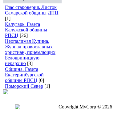
Глас староверия. Листок
Самарской общины ДПЦ
[1]
Калугарь. Газета
Калужской общины
РПСЦ
[26]
Неопалимая Купина.
Журнал православных
христиан, приемлющих
Белокриницкую
иерархию
[3]
Община. Газета
Екатеринбургской
общины РПСЦ
[0]
Поморский Север
[1]
Copyright MyCorp © 2026