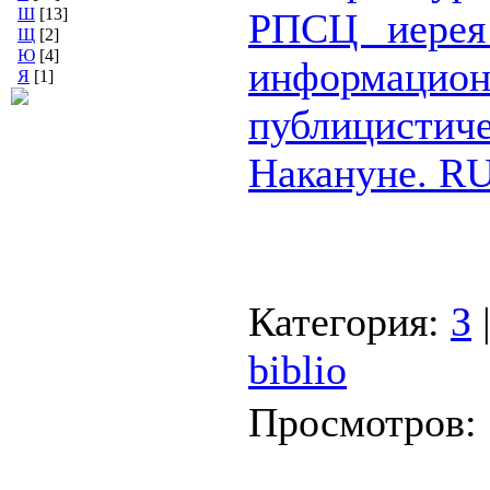
Ш
[13]
РПСЦ иерея
Щ
[2]
Ю
[4]
информацион
Я
[1]
публицистич
Накануне. R
Категория:
З
biblio
Просмотров: