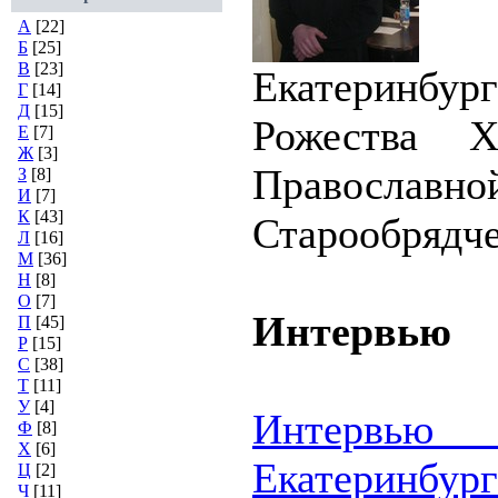
А
[22]
Б
[25]
В
[23]
Екатеринб
Г
[14]
Д
[15]
Рожества Х
Е
[7]
Ж
[3]
Православно
З
[8]
И
[7]
К
[43]
Старообрядч
Л
[16]
М
[36]
Н
[8]
О
[7]
Интервью
П
[45]
Р
[15]
С
[38]
Т
[11]
У
[4]
Интервью
Ф
[8]
Х
[6]
Екатеринбу
Ц
[2]
Ч
[11]