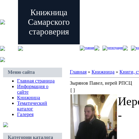
Книжница
Самарского
староверия
главная
регистрация
вх
Главная
»
Книжница
»
Книги, с
Меню сайта
Главная страница
Зырянов Павел, иерей РПСЦ
Информация о
[ ]
сайте
Иер
Книжница
Тематический
каталог
- 
Галерея
Категории каталога