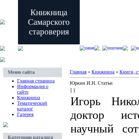
Книжница
Самарского
староверия
главная
регистрация
вх
Главная
»
Книжница
»
Книги, с
Меню сайта
Главная страница
Юркин И.Н. Статьи
Информация о
[ ]
сайте
Игорь Нико
Книжница
Тематический
каталог
доктор ист
Галерея
научный сот
Категории каталога