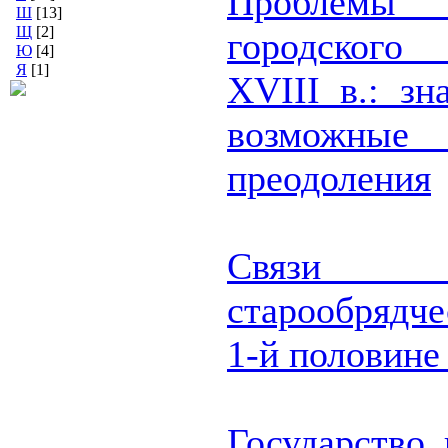
Проблемы
Ш
[13]
Щ
[2]
городского 
Ю
[4]
Я
[1]
XVIII в.: зн
возможн
преодоления
Связи
старообрядч
1-й половине
Государство