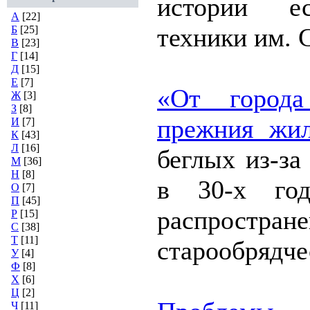
истории ес
А
[22]
техники им. 
Б
[25]
В
[23]
Г
[14]
Д
[15]
Е
[7]
«От город
Ж
[3]
З
[8]
прежния жи
И
[7]
К
[43]
Л
[16]
беглых из-за
М
[36]
Н
[8]
в 30-х го
О
[7]
П
[45]
распростране
Р
[15]
С
[38]
Т
[11]
старообрядче
У
[4]
Ф
[8]
Х
[6]
Ц
[2]
Ч
[11]