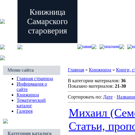
Книжница
Самарского
староверия
главная
регистрация
вх
Главная
»
Книжница
»
Книги, с
Меню сайта
Главная страница
В категории материалов:
36
Информация о
Показано материалов:
21-30
сайте
Книжница
Сортировать по:
Дате
·
Назван
Тематический
каталог
Михаил (Семе
Галерея
Статьи, проп
Категории каталога