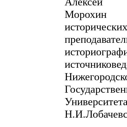
Алексей 
Морохин
историч
преподав
истори
источниковед
Нижегородск
Государствен
Универ
Н.И.Лобачевс