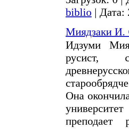
biblio
|
Дата:
Миядзаки И. 
Идзуми Мия
русист, 
древнерусск
старообряд
Она окончил
универси
преподает 