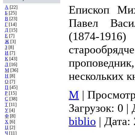
Епископ Ми
А
[22]
Б
[25]
В
[23]
Павел Васи
Г
[14]
Д
[15]
(1874-1916
Е
[7]
Ж
[3]
старообрядч
З
[8]
И
[7]
К
[43]
проповедник,
Л
[16]
М
[36]
нескольких к
Н
[8]
О
[7]
П
[45]
М
|
Просмотр
Р
[15]
С
[38]
Загрузок:
0
|
Т
[11]
У
[4]
Ф
[8]
biblio
|
Дата:
Х
[6]
Ц
[2]
Ч
[11]