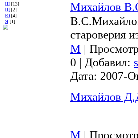
Михайлов В.С
Ш
[13]
Щ
[2]
Ю
[4]
В.С.Михайлов
Я
[1]
староверия и
М
|
Просмотр
0
|
Добавил:
Дата:
2007-О
Михайлов Д.
М
|
Просмотр