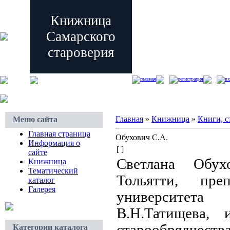
Книжница
Самарского
староверия
главная
регистрация
вх
Главная
»
Книжница
»
Книги, с
Меню сайта
Главная страница
Обухович С.А.
Информация о
[ ]
сайте
Светлана Обу
Книжница
Тематический
Тольятти, пре
каталог
Галерея
универ
В.Н.Татищева, 
старообрядчества
Категории каталога