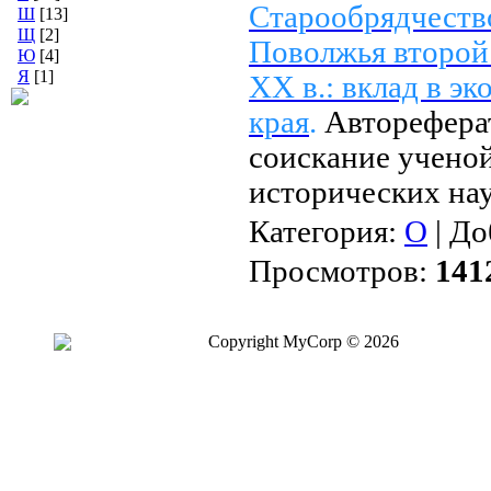
Старообрядчеств
Ш
[13]
Щ
[2]
Поволжья второй
Ю
[4]
Я
[1]
XX в.: вклад в э
края
.
Автореферат
соискание ученой
исторических на
Категория:
О
| До
Просмотров:
141
Copyright MyCorp © 2026