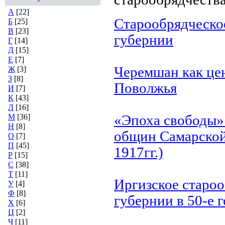
А
[22]
Старообрядческо
Б
[25]
В
[23]
губернии
Г
[14]
Д
[15]
Е
[7]
Черемшан как це
Ж
[3]
З
[8]
Поволжья
И
[7]
К
[43]
Л
[16]
М
[36]
«Эпоха свободы»
Н
[8]
общин Самарской
О
[7]
П
[45]
1917гг.)
Р
[15]
С
[38]
Т
[11]
Иргизское старо
У
[4]
Ф
[8]
губернии в 50-е 
Х
[6]
Ц
[2]
Ч
[11]