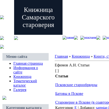
Книжница
Самарского
староверия
главная
регистрация
вх
Главная
»
Книжница
»
Книги, с
Меню сайта
Главная страница
Ефимов А.Н. Статьи
Информация о
[ ]
сайте
Статьи
Книжница
Тематический
Псковские старообрядцы
каталог
Галерея
Батовы в Пскове
Староверие в Пскове (в соавто
Категории каталога
Категория:
Е
| Добавил:
samstar-