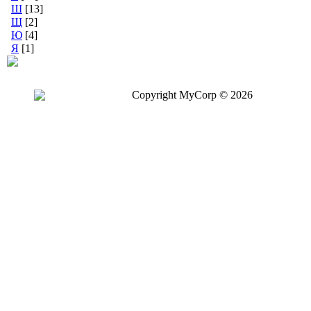
Ш
[13]
Щ
[2]
Ю
[4]
Я
[1]
Copyright MyCorp © 2026