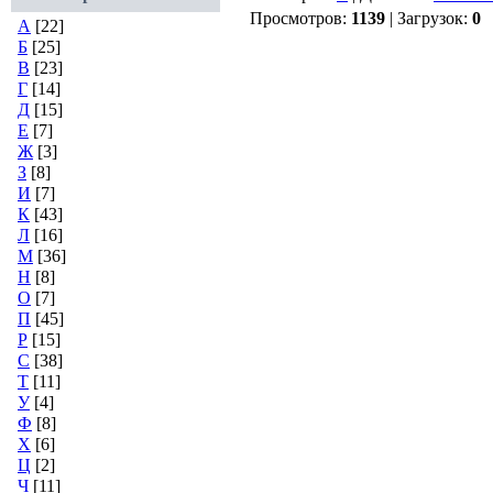
Просмотров:
1139
| Загрузок:
0
А
[22]
Б
[25]
В
[23]
Г
[14]
Д
[15]
Е
[7]
Ж
[3]
З
[8]
И
[7]
К
[43]
Л
[16]
М
[36]
Н
[8]
О
[7]
П
[45]
Р
[15]
С
[38]
Т
[11]
У
[4]
Ф
[8]
Х
[6]
Ц
[2]
Ч
[11]