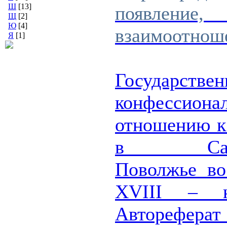
Ш
[13]
появление,
Щ
[2]
Ю
[4]
взаимоотноше
Я
[1]
Государствен
конфессиона
отношению к
в Сарато
Поволжье во
XVIII – 
Автореферат