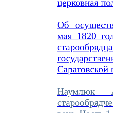
церковная по
Об осуществ
мая 1820 го
старообря
государстве
Саратовской
Наумлюк А
старообрядч