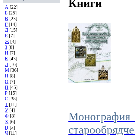
Книги
А
[22]
Б
[25]
В
[23]
Г
[14]
Д
[15]
Е
[7]
Ж
[3]
З
[8]
И
[7]
К
[43]
Л
[16]
М
[36]
Н
[8]
О
[7]
П
[45]
Р
[15]
С
[38]
Т
[11]
У
[4]
Моногра
Ф
[8]
Х
[6]
старообрядч
Ц
[2]
Ч
[11]