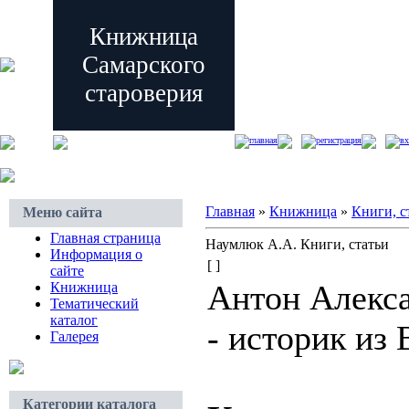
Книжница
Самарского
староверия
главная
регистрация
вх
Главная
»
Книжница
»
Книги, с
Меню сайта
Главная страница
Наумлюк А.А. Книги, статьи
Информация о
[ ]
сайте
Антон Алекс
Книжница
Тематический
каталог
- историк из 
Галерея
Категории каталога