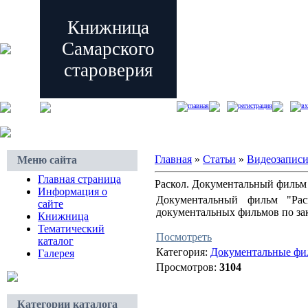
Книжница
Самарского
староверия
главная
регистрация
вх
Главная
»
Статьи
»
Видеозапис
Меню сайта
Главная страница
Раскол. Документальный фильм
Информация о
Документальный фильм "Рас
сайте
документальных фильмов по за
Книжница
Тематический
Посмотреть
каталог
Категория:
Документальные ф
Галерея
Просмотров:
3104
Категории каталога