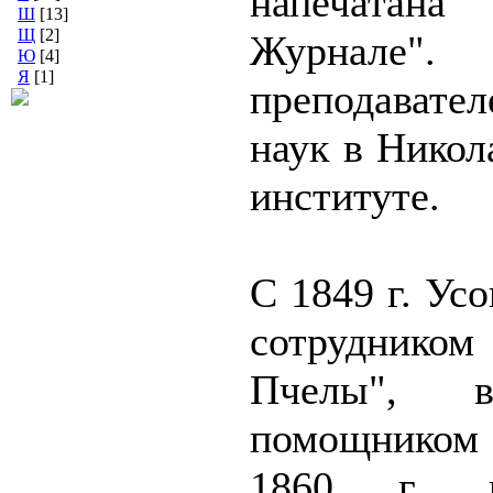
напечата
Ш
[13]
Щ
[2]
Журнале
Ю
[4]
Я
[1]
преподавате
наук в Никол
институте.
С 1849 г. Ус
сотрудни
Пчелы", в
помощником 
1860 г. п