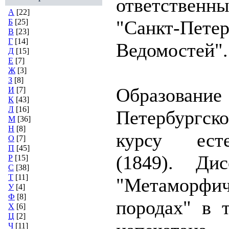
ответстве
А
[22]
"Санкт-Петер
Б
[25]
В
[23]
Г
[14]
Ведомостей".
Д
[15]
Е
[7]
Ж
[3]
З
[8]
Образование
И
[7]
К
[43]
Л
[16]
Петербургско
М
[36]
Н
[8]
курсу ест
О
[7]
П
[45]
(1849). Ди
Р
[15]
С
[38]
Т
[11]
"Метаморф
У
[4]
Ф
[8]
породах" в 
Х
[6]
Ц
[2]
Ч
[11]