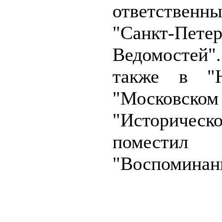
ответствен
"Санкт-Петер
Ведомостей
также в "Н
"Московс
"Историческ
поместил
"Воспоминани