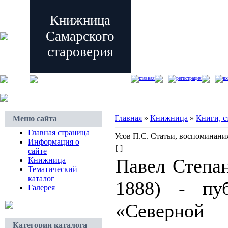
Книжница
Самарского
староверия
главная
регистрация
вх
Главная
»
Книжница
»
Книги, с
Меню сайта
Главная страница
Усов П.С. Статьи, воспоминани
Информация о
[ ]
сайте
Павел Степан
Книжница
Тематический
каталог
1888) - пуб
Галерея
«Северн
Категории каталога