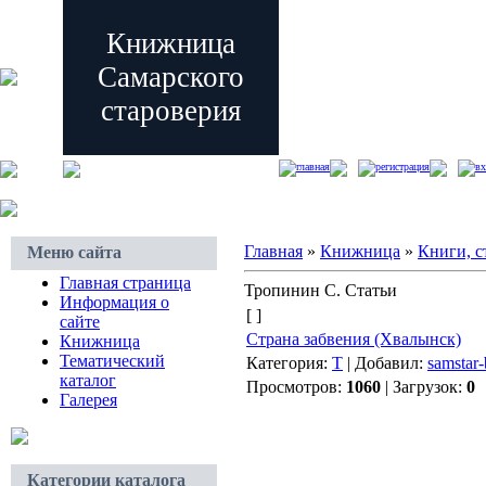
Книжница
Самарского
староверия
главная
регистрация
вх
Главная
»
Книжница
»
Книги, с
Меню сайта
Главная страница
Тропинин С. Статьи
Информация о
[ ]
сайте
Страна забвения (Хвалынск)
Книжница
Тематический
Категория:
Т
| Добавил:
samstar-
каталог
Просмотров:
1060
| Загрузок:
0
Галерея
Категории каталога