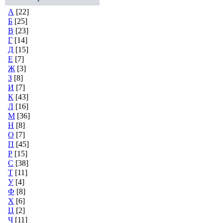
А
[22]
Б
[25]
В
[23]
Г
[14]
Д
[15]
Е
[7]
Ж
[3]
З
[8]
И
[7]
К
[43]
Л
[16]
М
[36]
Н
[8]
О
[7]
П
[45]
Р
[15]
С
[38]
Т
[11]
У
[4]
Ф
[8]
Х
[6]
Ц
[2]
Ч
[11]