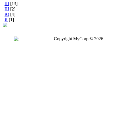
Ш
[13]
Щ
[2]
Ю
[4]
Я
[1]
Copyright MyCorp © 2026