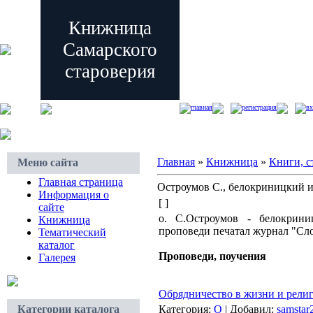
Книжница
Самарского
староверия
главная
регистрация
вх
Главная
»
Книжница
»
Книги, с
Меню сайта
Главная страница
Остроумов С., белокриницкий и
Информация о
[ ]
сайте
о. С.Остроумов - белокрин
Книжница
проповеди печатал журнал "Сл
Тематический
каталог
Проповеди, поучения
Галерея
Обрядничество в жизни и религ
Категории каталога
Категория:
О
| Добавил:
samstar