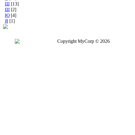
Ш
[13]
Щ
[2]
Ю
[4]
Я
[1]
Copyright MyCorp © 2026