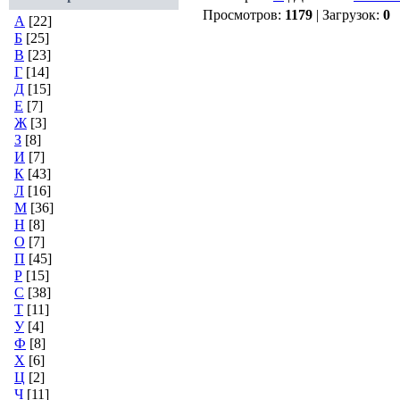
Просмотров:
1179
| Загрузок:
0
А
[22]
Б
[25]
В
[23]
Г
[14]
Д
[15]
Е
[7]
Ж
[3]
З
[8]
И
[7]
К
[43]
Л
[16]
М
[36]
Н
[8]
О
[7]
П
[45]
Р
[15]
С
[38]
Т
[11]
У
[4]
Ф
[8]
Х
[6]
Ц
[2]
Ч
[11]