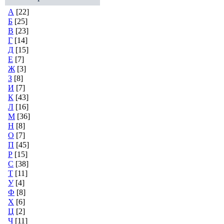
А
[22]
Б
[25]
В
[23]
Г
[14]
Д
[15]
Е
[7]
Ж
[3]
З
[8]
И
[7]
К
[43]
Л
[16]
М
[36]
Н
[8]
О
[7]
П
[45]
Р
[15]
С
[38]
Т
[11]
У
[4]
Ф
[8]
Х
[6]
Ц
[2]
Ч
[11]