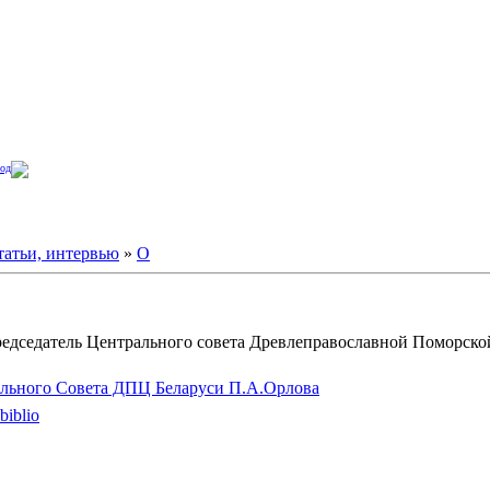
од
татьи, интервью
»
О
редседатель Центрального совета Древлеправославной Поморско
льного Совета ДПЦ Беларуси П.А.Орлова
biblio