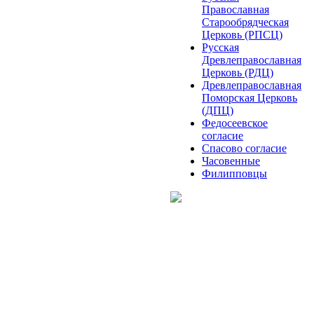
Православная
Старообрядческая
Церковь (РПСЦ)
Русская
Древлеправославная
Церковь (РДЦ)
Древлеправославная
Поморская Церковь
(ДПЦ)
Федосеевское
согласие
Спасово согласие
Часовенные
Филипповцы