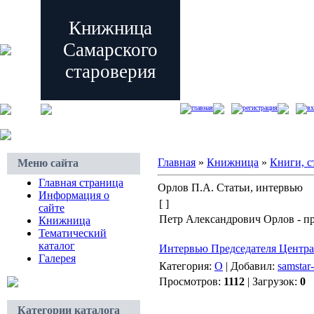
Книжница
Самарского
староверия
главная
регистрация
вх
Главная
»
Книжница
»
Книги, с
Меню сайта
Главная страница
Орлов П.А. Статьи, интервью
Информация о
[ ]
сайте
Петр Александрович Орлов - п
Книжница
Тематический
каталог
Интервью Председателя Центра
Галерея
Категория:
О
| Добавил:
samstar-
Просмотров:
1112
| Загрузок:
0
Категории каталога