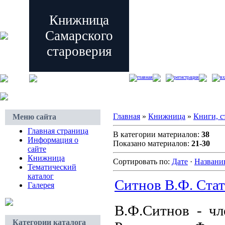
Книжница
Самарского
староверия
главная
регистрация
вх
Главная
»
Книжница
»
Книги, с
Меню сайта
Главная страница
В категории материалов:
38
Информация о
Показано материалов:
21-30
сайте
Книжница
Сортировать по:
Дате
·
Назван
Тематический
каталог
Ситнов В.Ф. Ста
Галерея
В.Ф.Ситнов - ч
Категории каталога