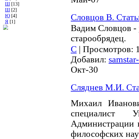
Ш
[13]
Щ
[2]
Словцов В. Стать
Ю
[4]
Я
[1]
Вадим Словцов - 
старообрядец.
С
|
Просмотров:
Добавил:
samstar-
Окт-30
Сляднев М.И. Ст
Михаил Иванов
специалист У
Администрации г
философских нау