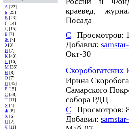
России и Фонд
А
[22]
краевед, журн
Б
[25]
В
[23]
Посада
Г
[14]
Д
[15]
С
|
Просмотров:
Е
[7]
Ж
[3]
Добавил:
samstar-
З
[8]
И
[7]
Окт-30
К
[43]
Л
[16]
М
[36]
Скоробогатских И
Н
[8]
О
[7]
Ирина Скоробога
П
[45]
Самарского Покр
Р
[15]
С
[38]
собора РДЦ
Т
[11]
У
[4]
С
|
Просмотров:
Ф
[8]
Х
[6]
Добавил:
samstar-
Ц
[2]
Май-07
Ч
[11]