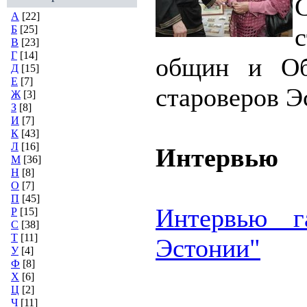
А
[22]
Б
[25]
В
[23]
Г
[14]
общин и Об
Д
[15]
Е
[7]
староверов Э
Ж
[3]
З
[8]
И
[7]
К
[43]
Л
[16]
Интервью
М
[36]
Н
[8]
О
[7]
П
[45]
Интервью г
Р
[15]
С
[38]
Т
[11]
Эстонии"
У
[4]
Ф
[8]
Х
[6]
Ц
[2]
Ч
[11]