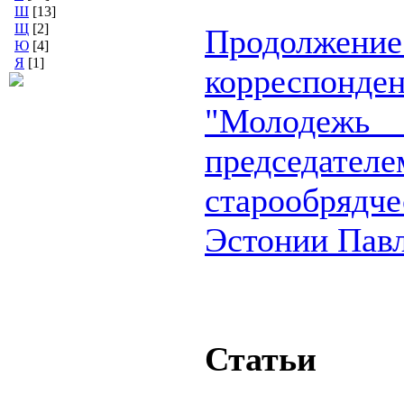
Ш
[13]
Щ
[2]
Продолж
Ю
[4]
Я
[1]
корреспо
"Молодеж
председа
старообря
Эстонии Пав
Статьи