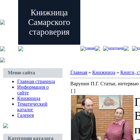
Книжница
Самарского
староверия
главная
регистрация
вх
Главная
»
Книжница
»
Книги, с
Меню сайта
Главная страница
Варунин П.Г. Статьи, интервью
Информация о
[ ]
сайте
Книжница
Тематический
каталог
Галерея
п
Категории каталога