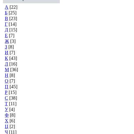
А
[22]
Б
[25]
В
[23]
Г
[14]
Д
[15]
Е
[7]
Ж
[3]
З
[8]
И
[7]
К
[43]
Л
[16]
М
[36]
Н
[8]
О
[7]
П
[45]
Р
[15]
С
[38]
Т
[11]
У
[4]
Ф
[8]
Х
[6]
Ц
[2]
Ч
[11]