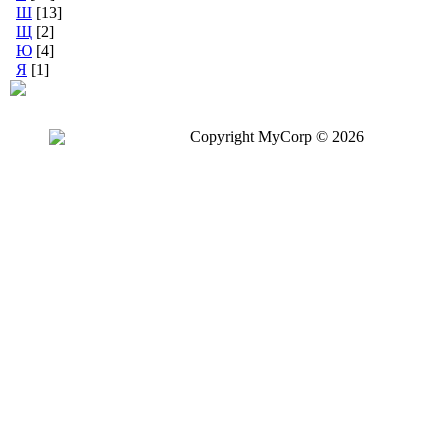
Ш
[13]
Щ
[2]
Ю
[4]
Я
[1]
Copyright MyCorp © 2026