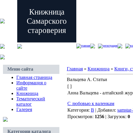
Книжница
Самарского
староверия
главная
регистрация
вх
Главная
»
Книжница
»
Книги, с
Меню сайта
Главная страница
Вальцева А. Статьи
Информация о
[ ]
сайте
Анна Вальцева - алтайский жур
Книжница
Тематический
С любовью к валенкам
каталог
Галерея
Категория:
В
| Добавил:
samstar-
Просмотров:
1256
| Загрузок:
0
Категории каталога