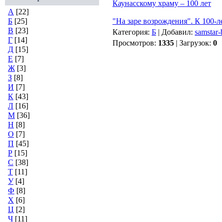
Каунасскому храму – 100 лет
А
[22]
Б
[25]
"На заре возрождения". К 100-л
В
[23]
Категория:
Б
| Добавил:
samstar-
Г
[14]
Просмотров:
1335
| Загрузок:
0
Д
[15]
Е
[7]
Ж
[3]
З
[8]
И
[7]
К
[43]
Л
[16]
М
[36]
Н
[8]
О
[7]
П
[45]
Р
[15]
С
[38]
Т
[11]
У
[4]
Ф
[8]
Х
[6]
Ц
[2]
Ч
[11]