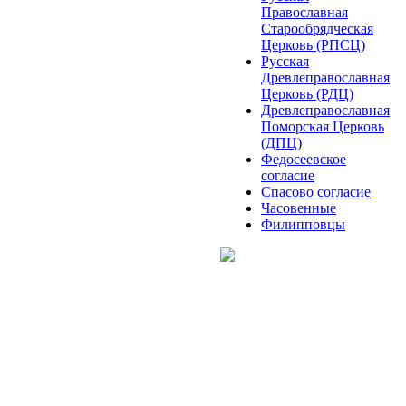
Православная
Старообрядческая
Церковь (РПСЦ)
Русская
Древлеправославная
Церковь (РДЦ)
Древлеправославная
Поморская Церковь
(ДПЦ)
Федосеевское
согласие
Спасово согласие
Часовенные
Филипповцы