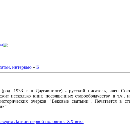
од
татьи, интервью
»
Б
(род. 1933 г. в Даугавпилсе) - русский писатель, член Со
ежит несколько книг, посвященных старообрядчеству, в т.ч., 
исторических очерков "Вековые святыни". Печатается в ст
ник"
роверия Латвии первой половины XX века