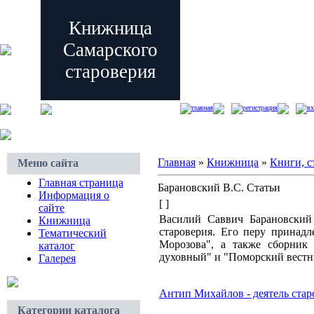
Книжница
Самарского
староверия
главная
регистрация
вх
Главная
»
Книжница
»
Книги, с
Меню сайта
Главная страница
Барановский В.С. Статьи
Информация о
[ ]
сайте
Василий Саввич Барановский 
Книжница
староверия. Его перу принадл
Тематический
Морозова", а также сборник 
каталог
духовный" и "Поморский вест
Галерея
Антип Михайлов - деятель ста
Категории каталога