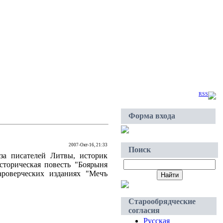
Суббота, 2026-Авг-08, 21:38
Приветствую Вас
Гость
|
RSS
Форма входа
2007-Окт-16, 21:33
Поиск
юза писателей Литвы, историк
историческая повесть "Боярыня
ароверческих изданиях "Мечъ
Старообрядческие
согласия
Русская