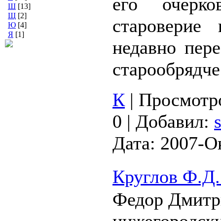
его очерк
Ш
[13]
Щ
[2]
староверие 
Ю
[4]
Я
[1]
недавно пер
старообрядче
К
|
Просмотр
0
|
Добавил:
Дата:
2007-О
Круглов Ф.Д
Федор Дмитр