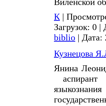
Виленской о
К
|
Просмотр
Загрузок:
0
|
biblio
|
Дата:
Кузнецова Я.
Янина Леони
аспирант 
языкознан
государствен