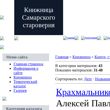
Книжница
Самарского
староверия
главная
регистрация
вх
Главная
»
Книжница
»
Книги, с
Меню сайта
Главная страница
В категории материалов:
43
Информация о
Показано материалов:
31-40
сайте
Книжница
Сортировать по:
Дате
·
Назван
Тематический
каталог
Крахмальнико
Галерея
Алексей Пав
Категории каталога