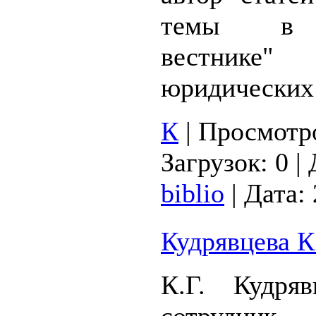
темы в "
вестник
юридических
К
|
Просмотр
Загрузок:
0
|
biblio
|
Дата:
Кудрявцева К
К.Г. Кудря