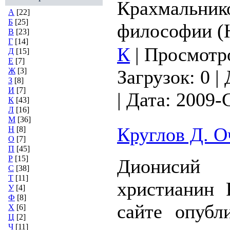
Крахмальнико
А
[22]
Б
[25]
философии (
В
[23]
Г
[14]
К
|
Просмотр
Д
[15]
Е
[7]
Ж
[3]
Загрузок:
0
|
З
[8]
И
[7]
|
Дата:
2009-
К
[43]
Л
[16]
М
[36]
Круглов Д. О
Н
[8]
О
[7]
П
[45]
Р
[15]
Диониси
С
[38]
Т
[11]
христианин
У
[4]
Ф
[8]
сайте опубл
Х
[6]
Ц
[2]
Ч
[11]