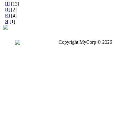
Ш
[13]
Щ
[2]
Ю
[4]
Я
[1]
Copyright MyCorp © 2026