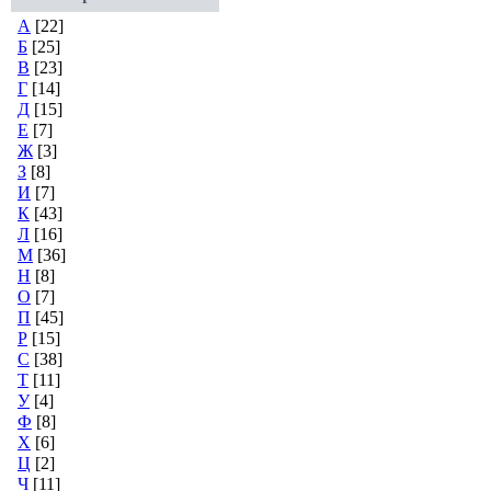
А
[22]
Б
[25]
В
[23]
Г
[14]
Д
[15]
Е
[7]
Ж
[3]
З
[8]
И
[7]
К
[43]
Л
[16]
М
[36]
Н
[8]
О
[7]
П
[45]
Р
[15]
С
[38]
Т
[11]
У
[4]
Ф
[8]
Х
[6]
Ц
[2]
Ч
[11]