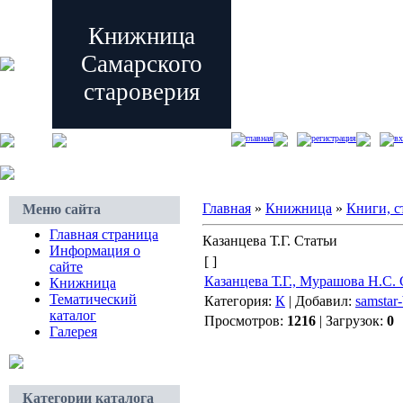
Книжница
Самарского
староверия
главная
регистрация
вх
Главная
»
Книжница
»
Книги, с
Меню сайта
Главная страница
Казанцева Т.Г. Статьи
Информация о
[ ]
сайте
Казанцева Т.Г., Мурашова Н.С.
Книжница
Тематический
Категория:
К
| Добавил:
samstar-
каталог
Просмотров:
1216
| Загрузок:
0
Галерея
Категории каталога